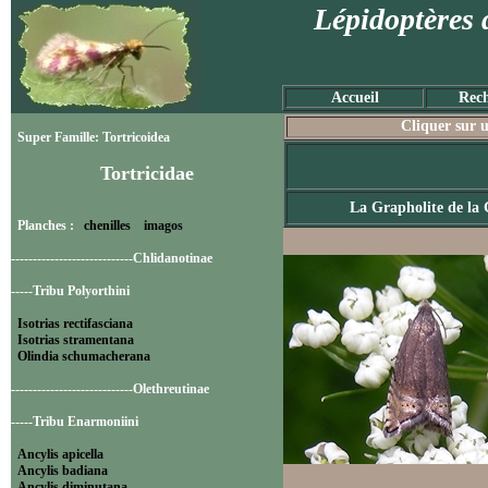
Lépidoptères 
Accueil
Rech
Cliquer sur u
Super Famille: Tortricoidea
Tortricidae
La Grapholite de la 
Planches :
chenilles
imagos
----------------------------Chlidanotinae
-----Tribu Polyorthini
Isotrias rectifasciana
Isotrias stramentana
Olindia schumacherana
----------------------------Olethreutinae
-----Tribu Enarmoniini
Ancylis apicella
Ancylis badiana
Ancylis diminutana