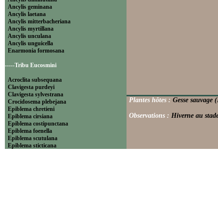
Ancylis geminana
Ancylis laetana
Ancylis mitterbacheriana
Ancylis myrtillana
Ancylis unculana
Ancylis unguicella
Enarmonia formosana
-----Tribu Eucosmini
Acroclita subsequana
Clavigesta purdeyi
Clavigesta sylvestrana
Plantes hôtes :
Gesse sauvage (L
Crocidosema plebejana
Epiblema chretieni
Observations :
Hiverne au stade
Epiblema cirsiana
Epiblema costipunctana
Epiblema foenella
Epiblema scutulana
Epiblema sticticana
Epinotia abbreviana
Epinotia bilunana
Epinotia caprana
Epinotia cinereana
Epinotia cruciana
Epinotia fraternana
Epinotia immundana
Epinotia maculana
Epinotia nanana