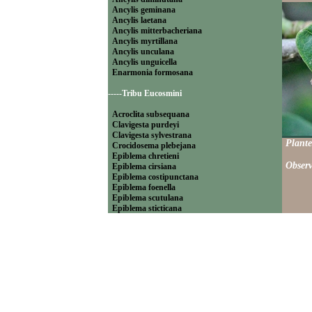
Ancylis geminana
Ancylis laetana
Ancylis mitterbacheriana
Ancylis myrtillana
Ancylis unculana
Ancylis unguicella
Enarmonia formosana
-----Tribu Eucosmini
Acroclita subsequana
Clavigesta purdeyi
Clavigesta sylvestrana
Plante
Crocidosema plebejana
Epiblema chretieni
Observ
Epiblema cirsiana
Epiblema costipunctana
Epiblema foenella
Epiblema scutulana
Epiblema sticticana
Epinotia abbreviana
Epinotia bilunana
Epinotia caprana
Epinotia cinereana
Epinotia cruciana
Epinotia fraternana
Epinotia immundana
Epinotia maculana
Epinotia nanana