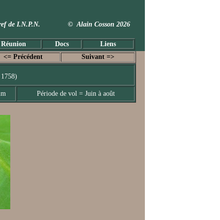
 Taxref de I.N.P.N. © Alain Cosson 2026
 Réunion
Docs
Liens
<= Précédent
Suivant =>
 1758)
mm
Période de vol = Juin à août