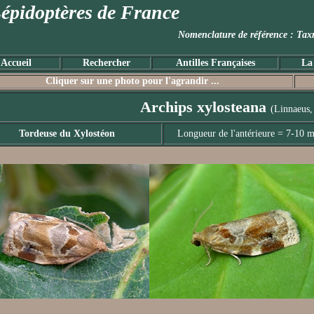
épidoptères de France
Nomenclature de référence :
Accueil
Rechercher
Antilles Françaises
La
Cliquer sur une photo pour l'agrandir ...
Archips xylosteana
(Linnaeus,
Tordeuse du Xylostéon
Longueur de l'antérieure = 7-10 