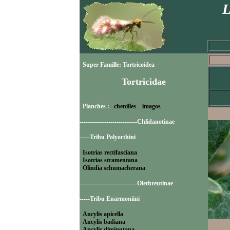
L
Super Famille: Tortricoidea
Tortricidae
Planches :
chenilles
imagos
----------------------------Chlidanotinae
-----Tribu Polyorthini
Isotrias rectifasciana
Isotrias stramentana
Olindia schumacherana
----------------------------Olethreutinae
-----Tribu Enarmoniini
Ancylis apicella
Ancylis badiana
Ancylis diminutana