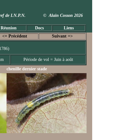
 Taxref de I.N.P.N. © Alain Cosson 2026
 Réunion
Docs
Liens
<= Précédent
Suivant =>
1786)
mm
Période de vol = Juin à août
chenille dernier stade