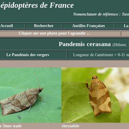
épidoptères de France
Nomenclature de référence :
Accueil
Rechercher
Antilles Françaises
La
Cliquer sur une photo pour l'agrandir ...
Pandemis cerasana
(Hübner, 
Le Pandémis des vergers
Longueur de l'antérieure = 8-11 
le 3ème stade
chrysalide