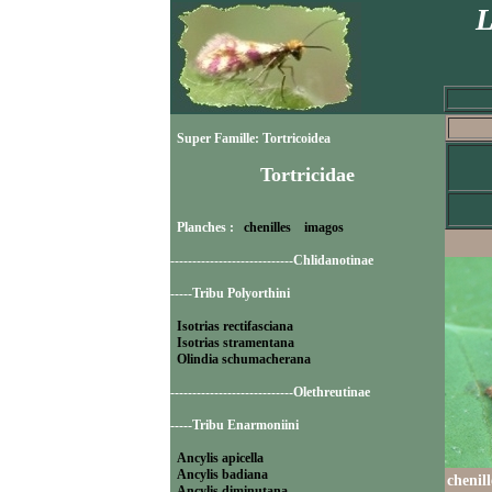
L
Super Famille: Tortricoidea
Tortricidae
Planches :
chenilles
imagos
----------------------------Chlidanotinae
-----Tribu Polyorthini
Isotrias rectifasciana
Isotrias stramentana
Olindia schumacherana
----------------------------Olethreutinae
-----Tribu Enarmoniini
Ancylis apicella
Ancylis badiana
chenil
Ancylis diminutana