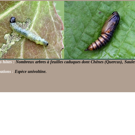
s hôtes :
Nombreux arbres à feuilles caduques dont Chênes (Quercus), Saules
ations :
Espèce univoltine.