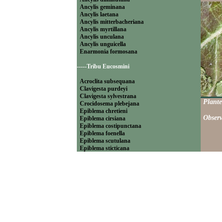
Ancylis geminana
Ancylis laetana
Ancylis mitterbacheriana
Ancylis myrtillana
Ancylis unculana
Ancylis unguicella
Enarmonia formosana
-----Tribu Eucosmini
Acroclita subsequana
Clavigesta purdeyi
Clavigesta sylvestrana
Plante
Crocidosema plebejana
Epiblema chretieni
Observ
Epiblema cirsiana
Epiblema costipunctana
Epiblema foenella
Epiblema scutulana
Epiblema sticticana
Epinotia abbreviana
Epinotia bilunana
Epinotia caprana
Epinotia cinereana
Epinotia cruciana
Epinotia fraternana
Epinotia immundana
Epinotia maculana
Epinotia nanana