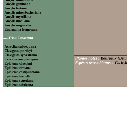
Ancylis geminana
Ancylis laetana
Ancylis mitterbacheriana
Ancylis myrtillana
Ancylis unculana
Ancylis unguicella
Enarmonia formosana
-----Tribu Eucosmini
Acroclita subsequana
Clavigesta purdeyi
Clavigesta sylvestrana
Plantes hôtes :
Bouleaux (Betu
Crocidosema plebejana
Espèces ressemblantes :
Cochyli
Epiblema chretieni
Epiblema cirsiana
Epiblema costipunctana
Epiblema foenella
Epiblema scutulana
Epiblema sticticana
Epinotia abbreviana
Epinotia bilunana
Epinotia caprana
Epinotia cinereana
Epinotia cruciana
Epinotia fraternana
Epinotia immundana
Epinotia maculana
Epinotia nanana