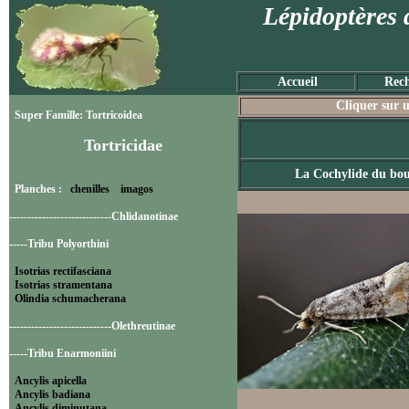
Lépidoptères 
Accueil
Rech
Cliquer sur u
Super Famille: Tortricoidea
Tortricidae
La Cochylide du bo
Planches :
chenilles
imagos
----------------------------Chlidanotinae
-----Tribu Polyorthini
Isotrias rectifasciana
Isotrias stramentana
Olindia schumacherana
----------------------------Olethreutinae
-----Tribu Enarmoniini
Ancylis apicella
Ancylis badiana
Ancylis diminutana