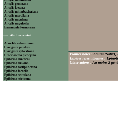
Ancylis geminana
Ancylis laetana
Ancylis mitterbacheriana
Ancylis myrtillana
Ancylis unculana
Ancylis unguicella
Enarmonia formosana
-----Tribu Eucosmini
Acroclita subsequana
Clavigesta purdeyi
Clavigesta sylvestrana
Plantes hôtes :
Saules (Salix),
Crocidosema plebejana
Espèces ressemblantes :
Epinoti
Epiblema chretieni
Observations :
Au moins 2 généra
Epiblema cirsiana
Epiblema costipunctana
Epiblema foenella
Epiblema scutulana
Epiblema sticticana
Epinotia abbreviana
Epinotia bilunana
Epinotia caprana
Epinotia cinereana
Epinotia cruciana
Epinotia fraternana
Epinotia immundana
Epinotia maculana
Epinotia nanana