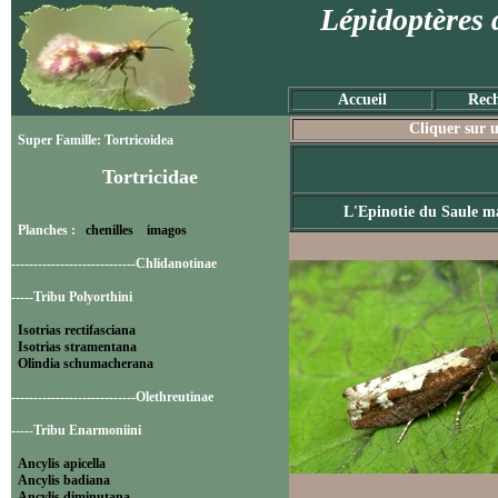
Lépidoptères 
Accueil
Rech
Cliquer sur u
Super Famille: Tortricoidea
Tortricidae
L'Epinotie du Saule m
Planches :
chenilles
imagos
----------------------------Chlidanotinae
-----Tribu Polyorthini
Isotrias rectifasciana
Isotrias stramentana
Olindia schumacherana
----------------------------Olethreutinae
-----Tribu Enarmoniini
Ancylis apicella
Ancylis badiana
Ancylis diminutana