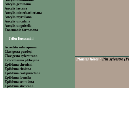
Ancylis geminana
Ancylis laetana
Ancylis mitterbacheriana
Ancylis myrtillana
Ancylis unculana
Ancylis unguicella
Enarmonia formosana
-----Tribu Eucosmini
Acroclita subsequana
Clavigesta purdeyi
Clavigesta sylvestrana
Plantes hôtes :
Pin sylvestre (Pi
Crocidosema plebejana
Epiblema chretieni
Epiblema cirsiana
Epiblema costipunctana
Epiblema foenella
Epiblema scutulana
Epiblema sticticana
Epinotia abbreviana
Epinotia bilunana
Epinotia caprana
Epinotia cinereana
Epinotia cruciana
Epinotia fraternana
Epinotia immundana
Epinotia maculana
Epinotia nanana