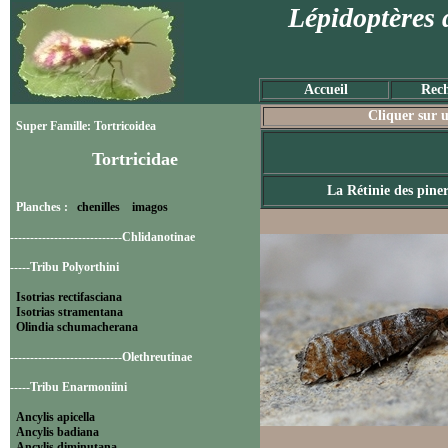
Lépidoptères 
Accueil
Rech
Cliquer sur u
Super Famille: Tortricoidea
Tortricidae
La Rétinie des piner
Planches :
chenilles
imagos
----------------------------Chlidanotinae
-----Tribu Polyorthini
Isotrias rectifasciana
Isotrias stramentana
Olindia schumacherana
----------------------------Olethreutinae
-----Tribu Enarmoniini
Ancylis apicella
Ancylis badiana
Ancylis diminutana