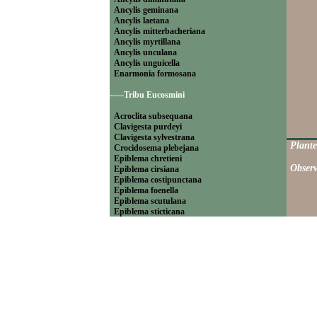
Ancylis geminana
Ancylis laetana
Ancylis mitterbacheriana
Ancylis myrtillana
Ancylis unculana
Ancylis unguicella
Enarmonia formosana
-----Tribu Eucosmini
Acroclita subsequana
Clavigesta purdeyi
Clavigesta sylvestrana
Plante
Crocidosema plebejana
Epiblema chretieni
Observ
Epiblema cirsiana
Epiblema costipunctana
Epiblema foenella
Epiblema scutulana
Epiblema sticticana
Epinotia abbreviana
Epinotia bilunana
Epinotia caprana
Epinotia cinereana
Epinotia cruciana
Epinotia fraternana
Epinotia immundana
Epinotia maculana
Epinotia nanana