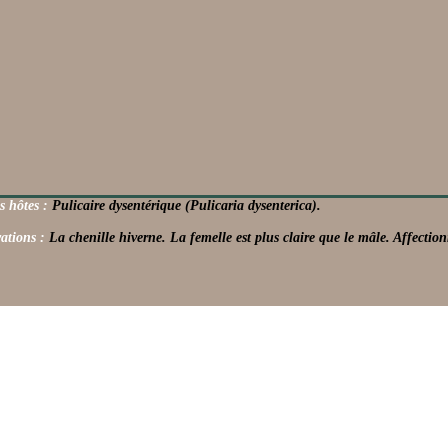
s hôtes :
Pulicaire dysentérique (Pulicaria dysenterica).
ations :
La chenille hiverne. La femelle est plus claire que le mâle. Affectio