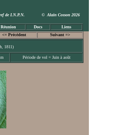
 Taxref de I.N.P.N. © Alain Cosson 2026
 Réunion
Docs
Liens
<= Précédent
Suivant =>
h, 1811)
mm
Période de vol = Juin à août