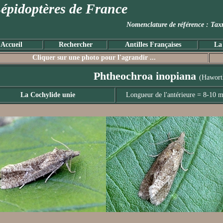
épidoptères de France
Nomenclature de référence :
Accueil
Rechercher
Antilles Françaises
La
Cliquer sur une photo pour l'agrandir ...
Phtheochroa inopiana
(Hawort
La Cochylide unie
Longueur de l'antérieure = 8-10 