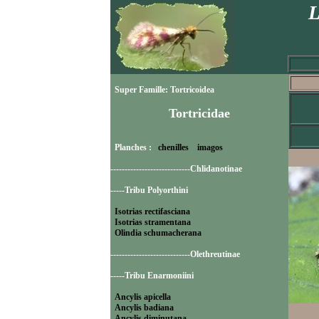
L
Super Famille: Tortricoidea
Tortricidae
Planches :
chenilles
imagos
----------------------------Chlidanotinae
-----Tribu Polyorthini
Isotrias rectifasciana
Isotrias stramentana
Olindia schumacherana
----------------------------Olethreutinae
-----Tribu Enarmoniini
Ancylis apicella
Ancylis badiana
Ancylis diminutana