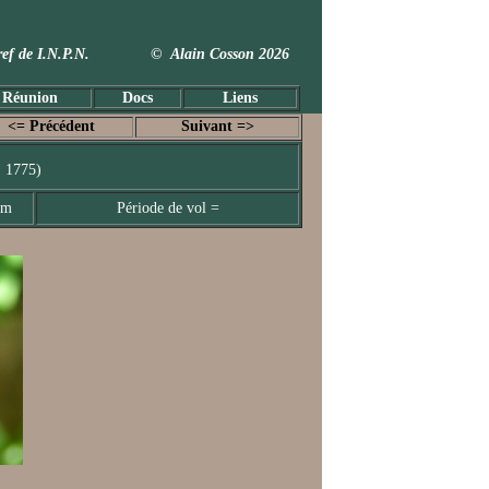
 Taxref de I.N.P.N. © Alain Cosson 2026
 Réunion
Docs
Liens
<= Précédent
Suivant =>
, 1775)
mm
Période de vol =