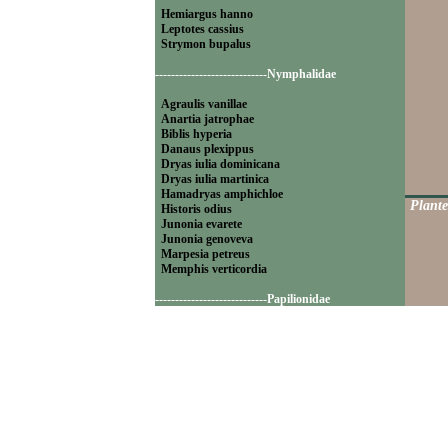
Hemiargus hanno
Leptotes cassius
Strymon bupalus
----------------------------Nymphalidae
Agraulis vanillae
Anartia jatrophae
Biblis hyperia
Danaus plexippus
Dryas iulia dominicana
Dryas iulia martinica
Hamadryas amphichloe
Plante
Historis odius
Junonia evarete
Junonia genoveva
Marpesia petreus
Memphis verticordia
----------------------------Papilionidae
Battus polydamas
----------------------------Pieridae
Appias drusilla
Ascia monuste
Eurema daira
Eurema elathea