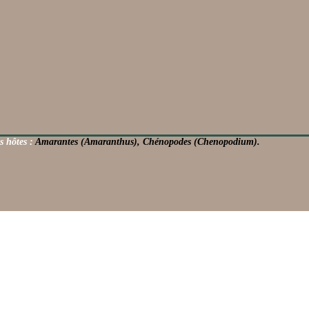
s hôtes :
Amarantes (Amaranthus), Chénopodes (Chenopodium).