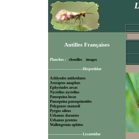
L
Antilles Françaises
Planches :
chenilles
imagos
----------------------------Hesperiidae
Achlyodes mithridates
Astraptes anaphus
Ephyriades arcas
Nyctelius nyctelius
Panoquina lucas
Panoquina panoquinoides
Polygonus manueli
Pyrgus oileus
Urbanus dorantes
Urbanus proteus
Wallengrenia ophites
----------------------------Lycaenidae