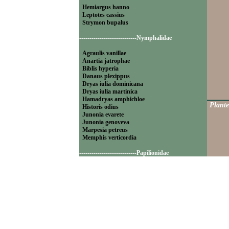
Hemiargus hanno
Leptotes cassius
Strymon bupalus
----------------------------Nymphalidae
Agraulis vanillae
Anartia jatrophae
Biblis hyperia
Danaus plexippus
Dryas iulia dominicana
Dryas iulia martinica
Hamadryas amphichloe
Plante
Historis odius
Junonia evarete
Junonia genoveva
Marpesia petreus
Memphis verticordia
----------------------------Papilionidae
Battus polydamas
----------------------------Pieridae
Appias drusilla
Ascia monuste
Eurema daira
Eurema elathea