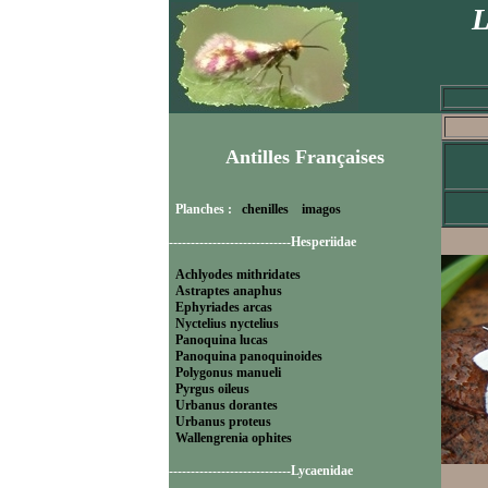
L
Antilles Françaises
Planches :
chenilles
imagos
----------------------------Hesperiidae
Achlyodes mithridates
Astraptes anaphus
Ephyriades arcas
Nyctelius nyctelius
Panoquina lucas
Panoquina panoquinoides
Polygonus manueli
Pyrgus oileus
Urbanus dorantes
Urbanus proteus
Wallengrenia ophites
----------------------------Lycaenidae