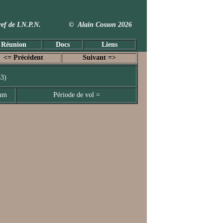
 Taxref de I.N.P.N. © Alain Cosson 2026
 Réunion
Docs
Liens
<= Précédent
Suivant =>
63)
 mm
Période de vol =