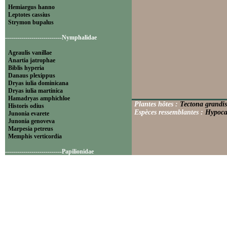
Hemiargus hanno
Leptotes cassius
Strymon bupalus
----------------------------Nymphalidae
Agraulis vanillae
Anartia jatrophae
Biblis hyperia
Danaus plexippus
Dryas iulia dominicana
Dryas iulia martinica
Hamadryas amphichloe
Plantes hôtes :
Tectona grandis
Historis odius
Espèces ressemblantes :
Hypoca
Junonia evarete
Junonia genoveva
Marpesia petreus
Memphis verticordia
----------------------------Papilionidae
Battus polydamas
----------------------------Pieridae
Appias drusilla
Ascia monuste
Eurema daira
Eurema elathea