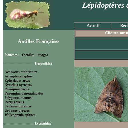
Lépidoptères 
Accueil
Rech
Cliquer sur u
Antilles Françaises
Planches :
chenilles
imagos
----------------------------Hesperiidae
Achlyodes mithridates
Astraptes anaphus
Ephyriades arcas
Nyctelius nyctelius
Panoquina lucas
Panoquina panoquinoides
Polygonus manueli
Pyrgus oileus
Urbanus dorantes
Urbanus proteus
Wallengrenia ophites
----------------------------Lycaenidae