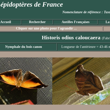
épidoptères de France
Nomenclature de référence :
Accueil
Rechercher
Antilles Françaises
La
Cliquer sur une photo pour l'agrandir ...
Historis odius caloucaera
(Fabr
Nymphale du bois canon
Longueur de l'antérieure = 43-46