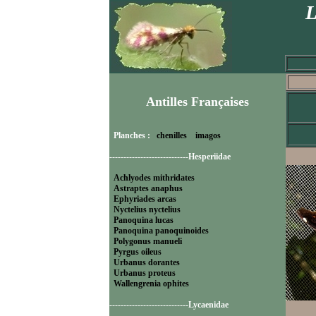
L
Antilles Françaises
Planches :
chenilles
imagos
----------------------------Hesperiidae
Achlyodes mithridates
Astraptes anaphus
Ephyriades arcas
Nyctelius nyctelius
Panoquina lucas
Panoquina panoquinoides
Polygonus manueli
Pyrgus oileus
Urbanus dorantes
Urbanus proteus
Wallengrenia ophites
----------------------------Lycaenidae