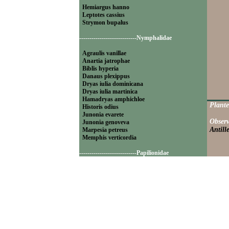
Hemiargus hanno
Leptotes cassius
Strymon bupalus
----------------------------Nymphalidae
Agraulis vanillae
Anartia jatrophae
Biblis hyperia
Danaus plexippus
Dryas iulia dominicana
Dryas iulia martinica
Hamadryas amphichloe
Plante
Historis odius
Junonia evarete
Observ
Junonia genoveva
Antille
Marpesia petreus
Memphis verticordia
----------------------------Papilionidae
Battus polydamas
----------------------------Pieridae
Appias drusilla
Ascia monuste
Eurema daira
Eurema elathea