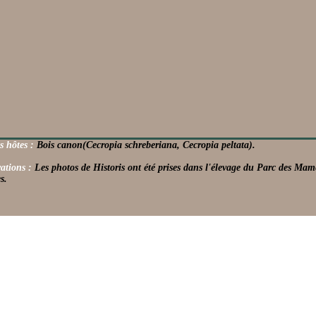
s hôtes :
Bois canon(Cecropia schreberiana, Cecropia peltata).
ations :
Les photos de Historis ont été prises dans l'élevage du Parc des Mamel
s.