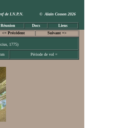
 Taxref de I.N.P.N. © Alain Cosson 2026
 Réunion
Docs
Liens
<= Précédent
Suivant =>
icius, 1775)
 mm
Période de vol =