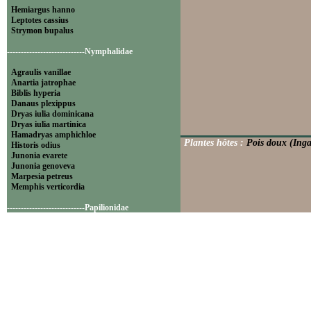
Hemiargus hanno
Leptotes cassius
Strymon bupalus
----------------------------Nymphalidae
Agraulis vanillae
Anartia jatrophae
Biblis hyperia
Danaus plexippus
Dryas iulia dominicana
Dryas iulia martinica
Hamadryas amphichloe
Plantes hôtes :
Pois doux (Inga
Historis odius
Junonia evarete
Junonia genoveva
Marpesia petreus
Memphis verticordia
----------------------------Papilionidae
Battus polydamas
----------------------------Pieridae
Appias drusilla
Ascia monuste
Eurema daira
Eurema elathea