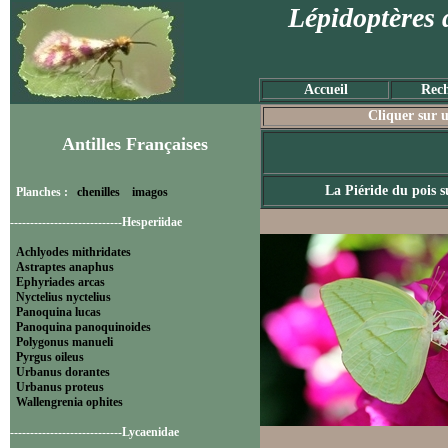
Lépidoptères 
Accueil
Rech
Cliquer sur u
Antilles Françaises
La Piéride du pois s
Planches :
chenilles
imagos
----------------------------Hesperiidae
Achlyodes mithridates
Astraptes anaphus
Ephyriades arcas
Nyctelius nyctelius
Panoquina lucas
Panoquina panoquinoides
Polygonus manueli
Pyrgus oileus
Urbanus dorantes
Urbanus proteus
Wallengrenia ophites
----------------------------Lycaenidae