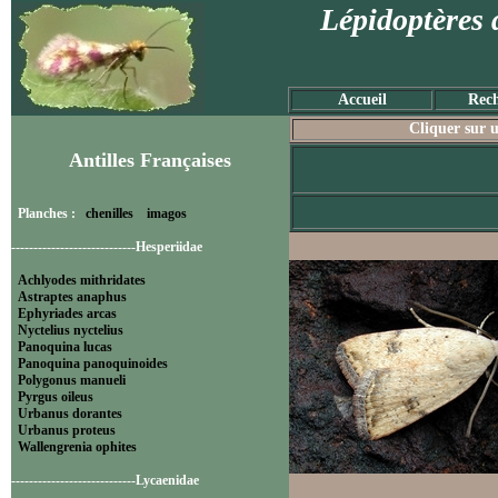
Lépidoptères 
Accueil
Rech
Cliquer sur u
Antilles Françaises
Planches :
chenilles
imagos
----------------------------Hesperiidae
Achlyodes mithridates
Astraptes anaphus
Ephyriades arcas
Nyctelius nyctelius
Panoquina lucas
Panoquina panoquinoides
Polygonus manueli
Pyrgus oileus
Urbanus dorantes
Urbanus proteus
Wallengrenia ophites
----------------------------Lycaenidae