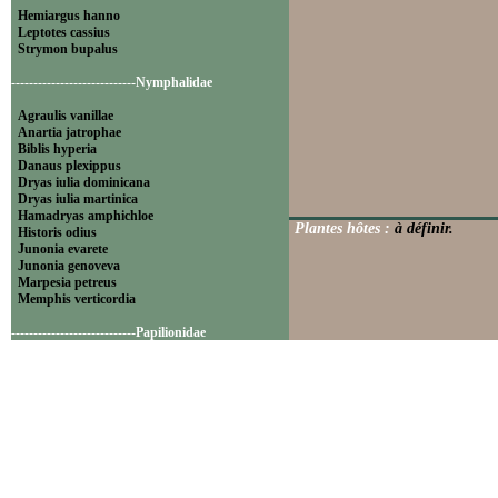
Hemiargus hanno
Leptotes cassius
Strymon bupalus
----------------------------Nymphalidae
Agraulis vanillae
Anartia jatrophae
Biblis hyperia
Danaus plexippus
Dryas iulia dominicana
Dryas iulia martinica
Hamadryas amphichloe
Plantes hôtes :
à définir.
Historis odius
Junonia evarete
Junonia genoveva
Marpesia petreus
Memphis verticordia
----------------------------Papilionidae
Battus polydamas
----------------------------Pieridae
Appias drusilla
Ascia monuste
Eurema daira
Eurema elathea