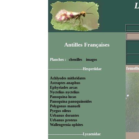
L
Antilles Françaises
Planches :
chenilles
imagos
femell
----------------------------Hesperiidae
Achlyodes mithridates
Astraptes anaphus
Ephyriades arcas
Nyctelius nyctelius
Panoquina lucas
Panoquina panoquinoides
Polygonus manueli
Pyrgus oileus
Urbanus dorantes
Urbanus proteus
Wallengrenia ophites
----------------------------Lycaenidae