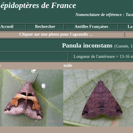
épidoptères de France
Nomenclature de référence :
Accueil
Rechercher
Antilles Françaises
La
Cliquer sur une photo pour l'agrandir ...
Panula inconstans
(Guenée, 1
Longueur de l'antérieure = 13-16
e
mâle