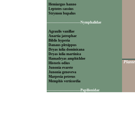
Hemiargus hanno
Leptotes cassius
Strymon bupalus
----------------------------Nymphalidae
Agraulis vanillae
Anartia jatrophae
Biblis hyperia
Danaus plexippus
Dryas iulia dominicana
Dryas iulia martinica
Hamadryas amphichloe
Plante
Historis odius
Junonia evarete
Junonia genoveva
Marpesia petreus
Memphis verticordia
----------------------------Papilionidae
Battus polydamas
----------------------------Pieridae
Appias drusilla
Ascia monuste
Eurema daira
Eurema elathea