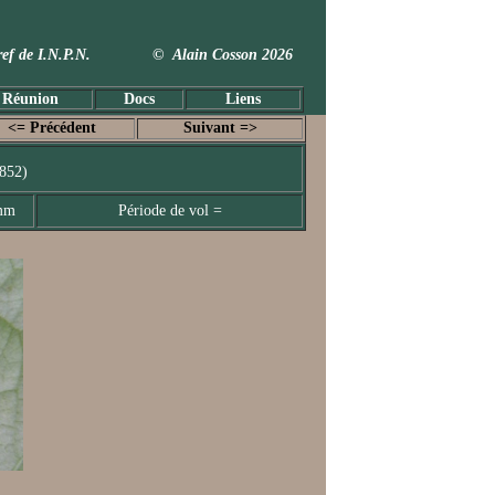
 Taxref de I.N.P.N. © Alain Cosson 2026
 Réunion
Docs
Liens
<= Précédent
Suivant =>
852)
 mm
Période de vol =