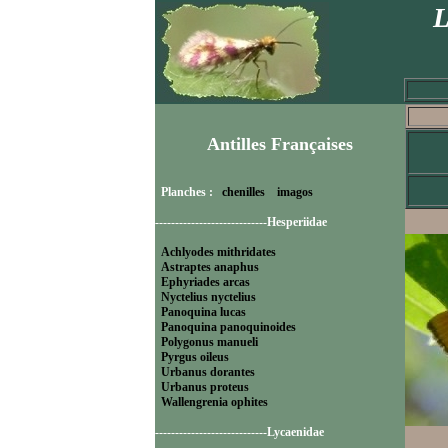
L
Antilles Françaises
Planches :
chenilles
imagos
----------------------------Hesperiidae
Achlyodes mithridates
Astraptes anaphus
Ephyriades arcas
Nyctelius nyctelius
Panoquina lucas
Panoquina panoquinoides
Polygonus manueli
Pyrgus oileus
Urbanus dorantes
Urbanus proteus
Wallengrenia ophites
----------------------------Lycaenidae