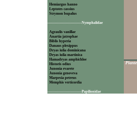
Hemiargus hanno
Leptotes cassius
Strymon bupalus
----------------------------Nymphalidae
Agraulis vanillae
Anartia jatrophae
Biblis hyperia
Danaus plexippus
Dryas iulia dominicana
Dryas iulia martinica
Hamadryas amphichloe
Plante
Historis odius
Junonia evarete
Junonia genoveva
Marpesia petreus
Memphis verticordia
----------------------------Papilionidae
Battus polydamas
----------------------------Pieridae
Appias drusilla
Ascia monuste
Eurema daira
Eurema elathea