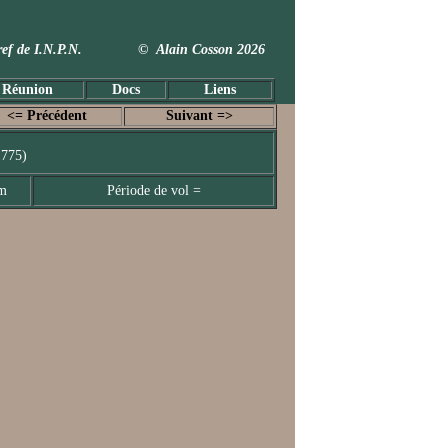
 Taxref de I.N.P.N. © Alain Cosson 2026
 Réunion
Docs
Liens
<= Précédent
Suivant =>
1775)
mm
Période de vol =