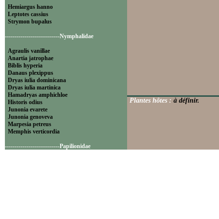
Hemiargus hanno
Leptotes cassius
Strymon bupalus
----------------------------Nymphalidae
Agraulis vanillae
Anartia jatrophae
Biblis hyperia
Danaus plexippus
Dryas iulia dominicana
Dryas iulia martinica
Hamadryas amphichloe
Plantes hôtes :
à définir.
Historis odius
Junonia evarete
Junonia genoveva
Marpesia petreus
Memphis verticordia
----------------------------Papilionidae
Battus polydamas
----------------------------Pieridae
Appias drusilla
Ascia monuste
Eurema daira
Eurema elathea