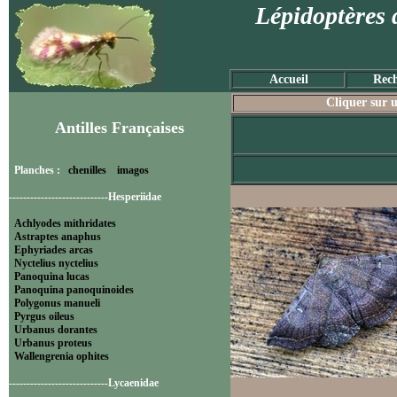
Lépidoptères 
Accueil
Rech
Cliquer sur u
Antilles Françaises
Planches :
chenilles
imagos
----------------------------Hesperiidae
Achlyodes mithridates
Astraptes anaphus
Ephyriades arcas
Nyctelius nyctelius
Panoquina lucas
Panoquina panoquinoides
Polygonus manueli
Pyrgus oileus
Urbanus dorantes
Urbanus proteus
Wallengrenia ophites
----------------------------Lycaenidae