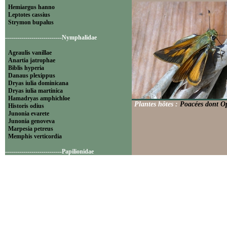
Hemiargus hanno
Leptotes cassius
Strymon bupalus
----------------------------Nymphalidae
Agraulis vanillae
Anartia jatrophae
Biblis hyperia
Danaus plexippus
Dryas iulia dominicana
Dryas iulia martinica
Hamadryas amphichloe
Plantes hôtes :
Poacées dont Op
Historis odius
Junonia evarete
Junonia genoveva
Marpesia petreus
Memphis verticordia
----------------------------Papilionidae
Battus polydamas
----------------------------Pieridae
Appias drusilla
Ascia monuste
Eurema daira
Eurema elathea