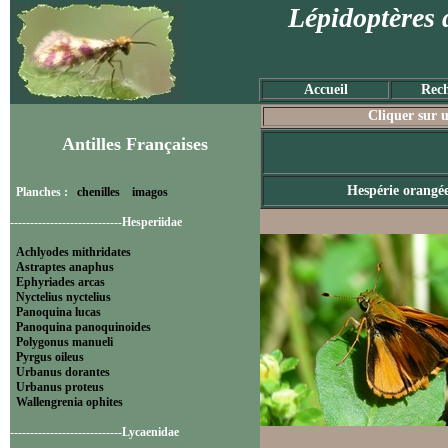
Lépidoptères 
Accueil
Rech
Cliquer sur u
Antilles Françaises
Hespérie orangé
Planches :
chenilles
imagos
----------------------------Hesperiidae
Achlyodes mithridates
Astraptes anaphus
Ephyriades arcas
Nyctelius nyctelius
Panoquina lucas
Panoquina panoquinoides
Polygonus manueli
Pyrgus oileus
Urbanus dorantes
Urbanus proteus
Wallengrenia ophites
----------------------------Lycaenidae