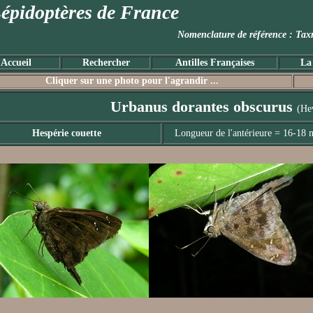
épidoptères de France
Nomenclature de référence :
Accueil
Rechercher
Antilles Françaises
La
Cliquer sur une photo pour l'agrandir ...
Urbanus dorantes obscurus
(He
Hespérie couette
Longueur de l'antérieure = 16-18