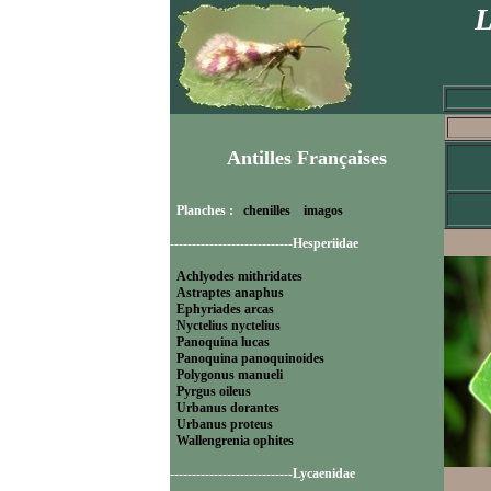
L
Antilles Françaises
Planches :
chenilles
imagos
----------------------------Hesperiidae
Achlyodes mithridates
Astraptes anaphus
Ephyriades arcas
Nyctelius nyctelius
Panoquina lucas
Panoquina panoquinoides
Polygonus manueli
Pyrgus oileus
Urbanus dorantes
Urbanus proteus
Wallengrenia ophites
----------------------------Lycaenidae