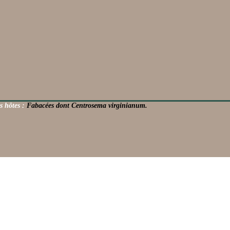
s hôtes :
Fabacées dont Centrosema virginianum.