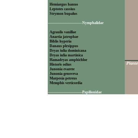
Hemiargus hanno
Leptotes cassius
Strymon bupalus
----------------------------Nymphalidae
Agraulis vanillae
Anartia jatrophae
Biblis hyperia
Danaus plexippus
Dryas iulia dominicana
Dryas iulia martinica
Hamadryas amphichloe
Plante
Historis odius
Junonia evarete
Junonia genoveva
Marpesia petreus
Memphis verticordia
----------------------------Papilionidae
Battus polydamas
----------------------------Pieridae
Appias drusilla
Ascia monuste
Eurema daira
Eurema elathea