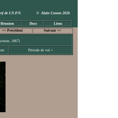
 Taxref de I.N.P.N. © Alain Cosson 2026
 Réunion
Docs
Liens
<= Précédent
Suivant =>
witson, 1867)
 mm
Période de vol =