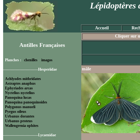
Lépidoptères 
Accueil
Rech
Cliquer sur u
Antilles Françaises
Planches :
chenilles
imagos
mâle
----------------------------Hesperiidae
Achlyodes mithridates
Astraptes anaphus
Ephyriades arcas
Nyctelius nyctelius
Panoquina lucas
Panoquina panoquinoides
Polygonus manueli
Pyrgus oileus
Urbanus dorantes
Urbanus proteus
Wallengrenia ophites
----------------------------Lycaenidae