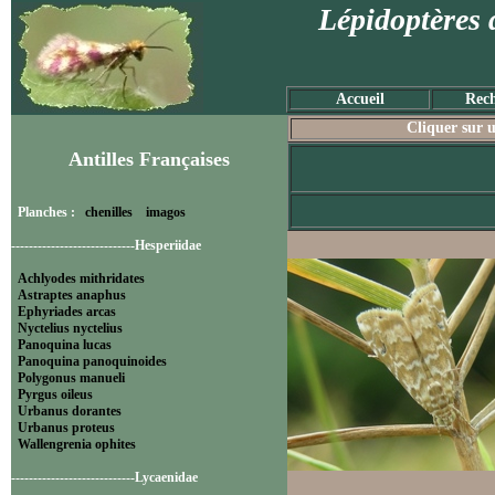
Lépidoptères 
Accueil
Rech
Cliquer sur u
Antilles Françaises
Planches :
chenilles
imagos
----------------------------Hesperiidae
Achlyodes mithridates
Astraptes anaphus
Ephyriades arcas
Nyctelius nyctelius
Panoquina lucas
Panoquina panoquinoides
Polygonus manueli
Pyrgus oileus
Urbanus dorantes
Urbanus proteus
Wallengrenia ophites
----------------------------Lycaenidae