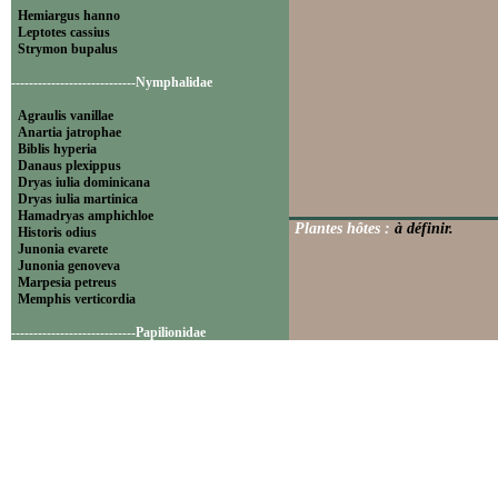
Hemiargus hanno
Leptotes cassius
Strymon bupalus
----------------------------Nymphalidae
Agraulis vanillae
Anartia jatrophae
Biblis hyperia
Danaus plexippus
Dryas iulia dominicana
Dryas iulia martinica
Hamadryas amphichloe
Plantes hôtes :
à définir.
Historis odius
Junonia evarete
Junonia genoveva
Marpesia petreus
Memphis verticordia
----------------------------Papilionidae
Battus polydamas
----------------------------Pieridae
Appias drusilla
Ascia monuste
Eurema daira
Eurema elathea