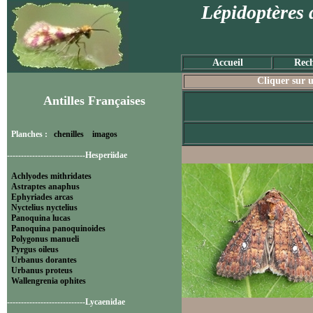
Lépidoptères 
Accueil
Rech
Cliquer sur u
Antilles Françaises
Planches :
chenilles
imagos
----------------------------Hesperiidae
Achlyodes mithridates
Astraptes anaphus
Ephyriades arcas
Nyctelius nyctelius
Panoquina lucas
Panoquina panoquinoides
Polygonus manueli
Pyrgus oileus
Urbanus dorantes
Urbanus proteus
Wallengrenia ophites
----------------------------Lycaenidae