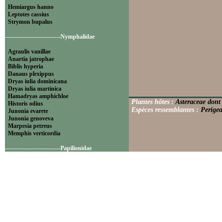
Hemiargus hanno
Leptotes cassius
Strymon bupalus
----------------------------Nymphalidae
Agraulis vanillae
Anartia jatrophae
Biblis hyperia
Danaus plexippus
Dryas iulia dominicana
Dryas iulia martinica
Hamadryas amphichloe
Plantes hôtes :
Asteraceae dont 
Historis odius
Espèces ressemblantes :
Perigea
Junonia evarete
Junonia genoveva
Marpesia petreus
Memphis verticordia
----------------------------Papilionidae
Battus polydamas
----------------------------Pieridae
Appias drusilla
Ascia monuste
Eurema daira
Eurema elathea