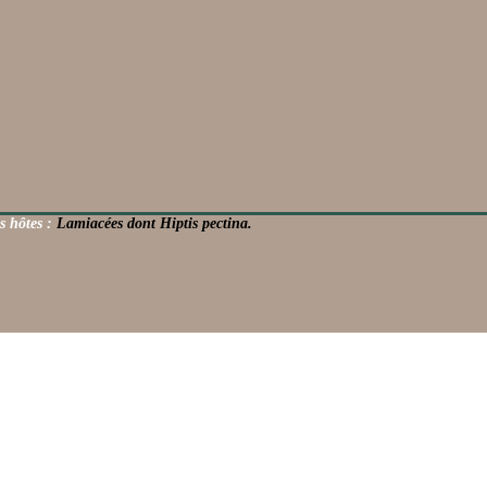
s hôtes :
Lamiacées dont Hiptis pectina.