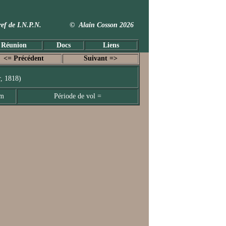
 Taxref de I.N.P.N. © Alain Cosson 2026
 Réunion
Docs
Liens
<= Précédent
Suivant =>
, 1818)
mm
Période de vol =