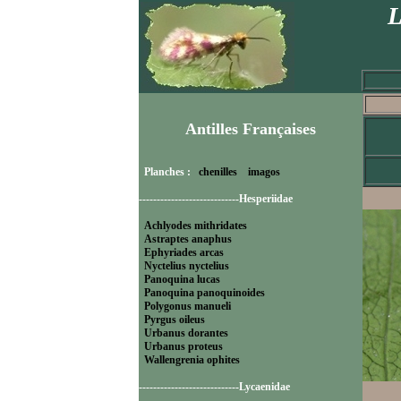
L
Antilles Françaises
Planches :
chenilles
imagos
----------------------------Hesperiidae
Achlyodes mithridates
Astraptes anaphus
Ephyriades arcas
Nyctelius nyctelius
Panoquina lucas
Panoquina panoquinoides
Polygonus manueli
Pyrgus oileus
Urbanus dorantes
Urbanus proteus
Wallengrenia ophites
----------------------------Lycaenidae