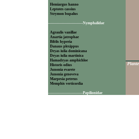
Hemiargus hanno
Leptotes cassius
Strymon bupalus
----------------------------Nymphalidae
Agraulis vanillae
Anartia jatrophae
Biblis hyperia
Danaus plexippus
Dryas iulia dominicana
Dryas iulia martinica
Hamadryas amphichloe
Plante
Historis odius
Junonia evarete
Junonia genoveva
Marpesia petreus
Memphis verticordia
----------------------------Papilionidae
Battus polydamas
----------------------------Pieridae
Appias drusilla
Ascia monuste
Eurema daira
Eurema elathea