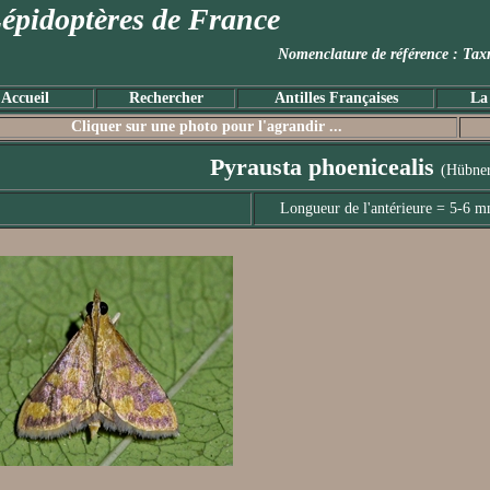
épidoptères de France
Nomenclature de référence :
Accueil
Rechercher
Antilles Françaises
La
Cliquer sur une photo pour l'agrandir ...
Pyrausta phoenicealis
(Hübner
Longueur de l'antérieure = 5-6 