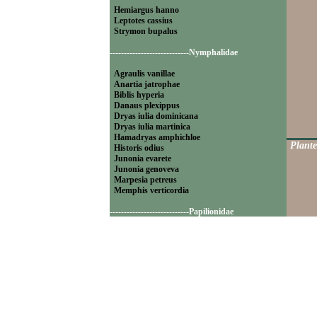
Hemiargus hanno
Leptotes cassius
Strymon bupalus
----------------------------Nymphalidae
Agraulis vanillae
Anartia jatrophae
Biblis hyperia
Danaus plexippus
Dryas iulia dominicana
Dryas iulia martinica
Hamadryas amphichloe
Plante
Historis odius
Junonia evarete
Junonia genoveva
Marpesia petreus
Memphis verticordia
----------------------------Papilionidae
Battus polydamas
----------------------------Pieridae
Appias drusilla
Ascia monuste
Eurema daira
Eurema elathea