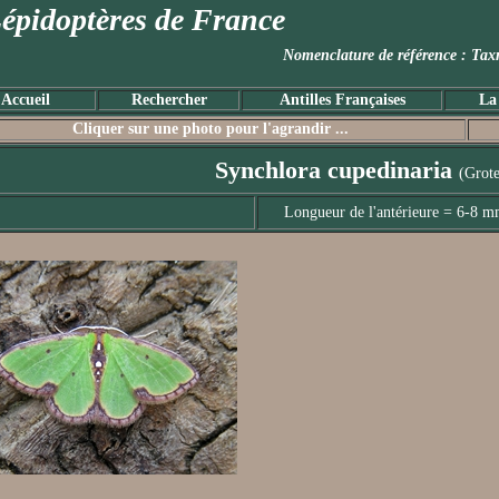
épidoptères de France
Nomenclature de référence :
Accueil
Rechercher
Antilles Françaises
La
Cliquer sur une photo pour l'agrandir ...
Synchlora cupedinaria
(Grote
Longueur de l'antérieure = 6-8 