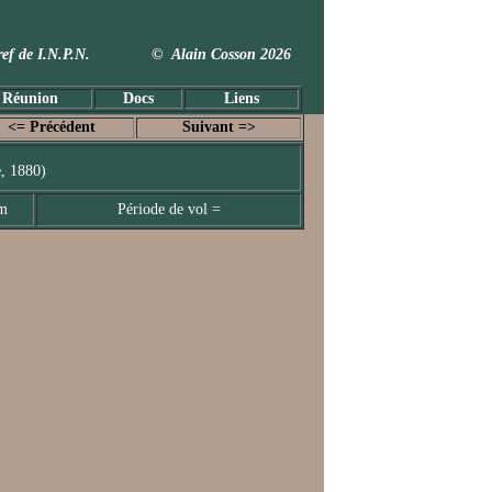
 Taxref de I.N.P.N. © Alain Cosson 2026
 Réunion
Docs
Liens
<= Précédent
Suivant =>
, 1880)
mm
Période de vol =