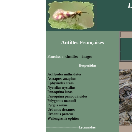
L
Antilles Françaises
Planches :
chenilles
imagos
----------------------------Hesperiidae
Achlyodes mithridates
Astraptes anaphus
Ephyriades arcas
Nyctelius nyctelius
Panoquina lucas
Panoquina panoquinoides
Polygonus manueli
Pyrgus oileus
Urbanus dorantes
Urbanus proteus
Wallengrenia ophites
----------------------------Lycaenidae