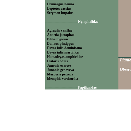
Hemiargus hanno
Leptotes cassius
Strymon bupalus
----------------------------Nymphalidae
Agraulis vanillae
Anartia jatrophae
Biblis hyperia
Danaus plexippus
Dryas iulia dominicana
Dryas iulia martinica
Hamadryas amphichloe
Plante
Historis odius
Junonia evarete
Observ
Junonia genoveva
Marpesia petreus
Memphis verticordia
----------------------------Papilionidae
Battus polydamas
----------------------------Pieridae
Appias drusilla
Ascia monuste
Eurema daira
Eurema elathea