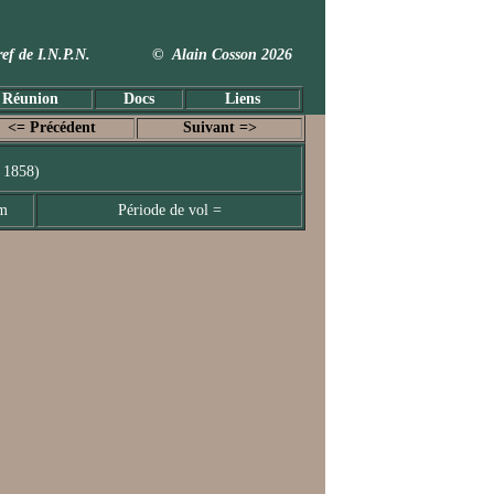
 Taxref de I.N.P.N. © Alain Cosson 2026
 Réunion
Docs
Liens
<= Précédent
Suivant =>
 1858)
mm
Période de vol =