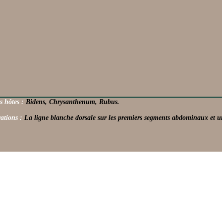
s hôtes :
Bidens, Chrysanthenum, Rubus.
ations :
La ligne blanche dorsale sur les premiers segments abdominaux et un 