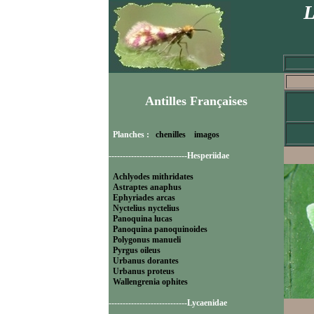
L
Antilles Françaises
Planches :
chenilles
imagos
----------------------------Hesperiidae
Achlyodes mithridates
Astraptes anaphus
Ephyriades arcas
Nyctelius nyctelius
Panoquina lucas
Panoquina panoquinoides
Polygonus manueli
Pyrgus oileus
Urbanus dorantes
Urbanus proteus
Wallengrenia ophites
----------------------------Lycaenidae