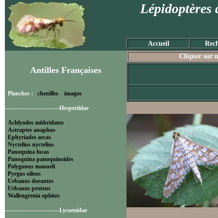
Lépidoptères 
Accueil
Rech
Cliquer sur u
Antilles Françaises
Planches :
chenilles
imagos
----------------------------Hesperiidae
Achlyodes mithridates
Astraptes anaphus
Ephyriades arcas
Nyctelius nyctelius
Panoquina lucas
Panoquina panoquinoides
Polygonus manueli
Pyrgus oileus
Urbanus dorantes
Urbanus proteus
Wallengrenia ophites
----------------------------Lycaenidae