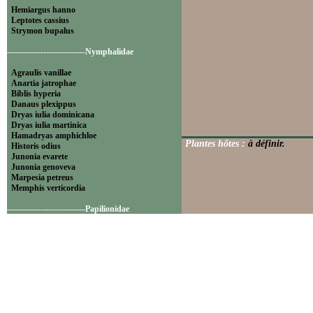
Hemiargus hanno
Leptotes cassius
Strymon bupalus
----------------------------Nymphalidae
Agraulis vanillae
Anartia jatrophae
Biblis hyperia
Danaus plexippus
Dryas iulia dominicana
Dryas iulia martinica
Hamadryas amphichloe
Plantes hôtes :
à définir.
Historis odius
Junonia evarete
Junonia genoveva
Marpesia petreus
Memphis verticordia
----------------------------Papilionidae
Battus polydamas
----------------------------Pieridae
Appias drusilla
Ascia monuste
Eurema daira
Eurema elathea