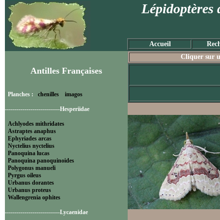
Lépidoptères 
Accueil
Rech
Cliquer sur u
Antilles Françaises
Planches :
chenilles
imagos
----------------------------Hesperiidae
Achlyodes mithridates
Astraptes anaphus
Ephyriades arcas
Nyctelius nyctelius
Panoquina lucas
Panoquina panoquinoides
Polygonus manueli
Pyrgus oileus
Urbanus dorantes
Urbanus proteus
Wallengrenia ophites
----------------------------Lycaenidae