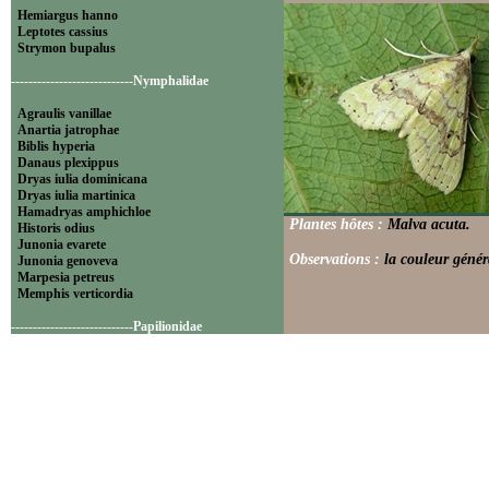
Hemiargus hanno
Leptotes cassius
Strymon bupalus
----------------------------Nymphalidae
Agraulis vanillae
Anartia jatrophae
Biblis hyperia
Danaus plexippus
Dryas iulia dominicana
Dryas iulia martinica
Hamadryas amphichloe
Plantes hôtes :
Malva acuta.
Historis odius
Junonia evarete
Observations :
la couleur généra
Junonia genoveva
Marpesia petreus
Memphis verticordia
----------------------------Papilionidae
Battus polydamas
----------------------------Pieridae
Appias drusilla
Ascia monuste
Eurema daira
Eurema elathea