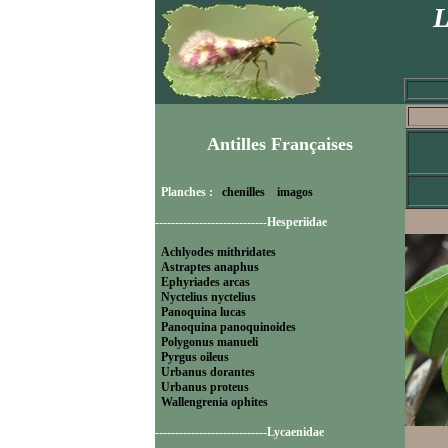
L
Antilles Françaises
Planches :
chenilles
imagos
----------------------------Hesperiidae
Achlyodes mithridates
Astraptes anaphus
Ephyriades arcas
Nyctelius nyctelius
Panoquina lucas
Panoquina panoquinoides
Polygonus manueli
Pyrgus oileus
Urbanus dorantes
Urbanus proteus
Wallengrenia ophites
----------------------------Lycaenidae