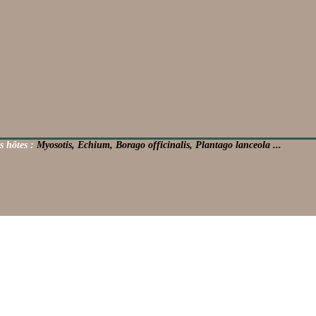
s hôtes :
Myosotis, Echium, Borago officinalis, Plantago lanceola ...