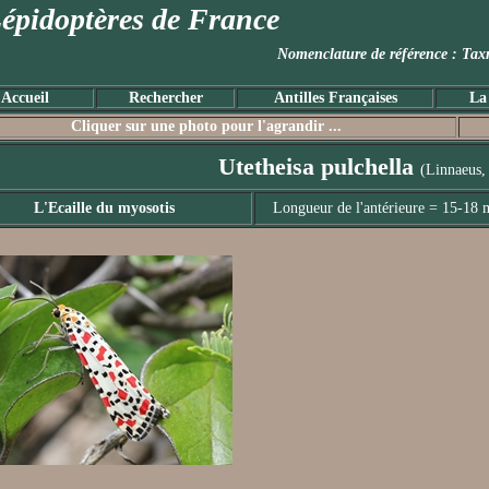
épidoptères de France
Nomenclature de référence :
Accueil
Rechercher
Antilles Françaises
La
Cliquer sur une photo pour l'agrandir ...
Utetheisa pulchella
(Linnaeus,
L'Ecaille du myosotis
Longueur de l'antérieure = 15-18