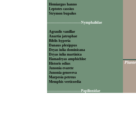
Hemiargus hanno
Leptotes cassius
Strymon bupalus
----------------------------Nymphalidae
Agraulis vanillae
Anartia jatrophae
Biblis hyperia
Danaus plexippus
Dryas iulia dominicana
Dryas iulia martinica
Hamadryas amphichloe
Plante
Historis odius
Junonia evarete
Junonia genoveva
Marpesia petreus
Memphis verticordia
----------------------------Papilionidae
Battus polydamas
----------------------------Pieridae
Appias drusilla
Ascia monuste
Eurema daira
Eurema elathea