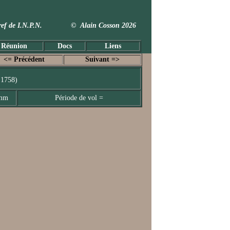
 Taxref de I.N.P.N. © Alain Cosson 2026
 Réunion
Docs
Liens
<= Précédent
Suivant =>
 1758)
 mm
Période de vol =