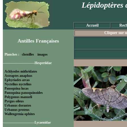
Lépidoptères 
Accueil
Rech
Cliquer sur u
Antilles Françaises
Planches :
chenilles
imagos
----------------------------Hesperiidae
Achlyodes mithridates
Astraptes anaphus
Ephyriades arcas
Nyctelius nyctelius
Panoquina lucas
Panoquina panoquinoides
Polygonus manueli
Pyrgus oileus
Urbanus dorantes
Urbanus proteus
Wallengrenia ophites
----------------------------Lycaenidae