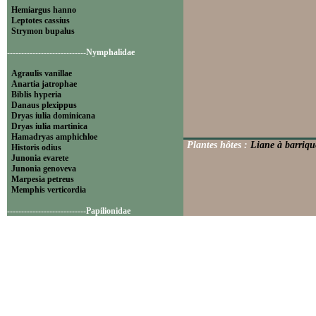
Hemiargus hanno
Leptotes cassius
Strymon bupalus
----------------------------Nymphalidae
Agraulis vanillae
Anartia jatrophae
Biblis hyperia
Danaus plexippus
Dryas iulia dominicana
Dryas iulia martinica
Hamadryas amphichloe
Plantes hôtes :
Liane à barriqu
Historis odius
Junonia evarete
Junonia genoveva
Marpesia petreus
Memphis verticordia
----------------------------Papilionidae
Battus polydamas
----------------------------Pieridae
Appias drusilla
Ascia monuste
Eurema daira
Eurema elathea