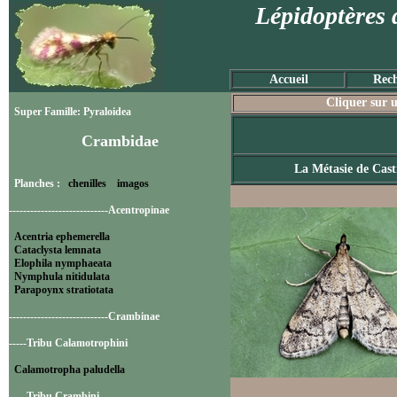
Lépidoptères 
Accueil
Rech
Cliquer sur u
Super Famille: Pyraloidea
Crambidae
La Métasie de Casti
Planches :
chenilles
imagos
----------------------------Acentropinae
Acentria ephemerella
Cataclysta lemnata
Elophila nymphaeata
Nymphula nitidulata
Parapoynx stratiotata
----------------------------Crambinae
-----Tribu Calamotrophini
Calamotropha paludella
-----Tribu Crambini