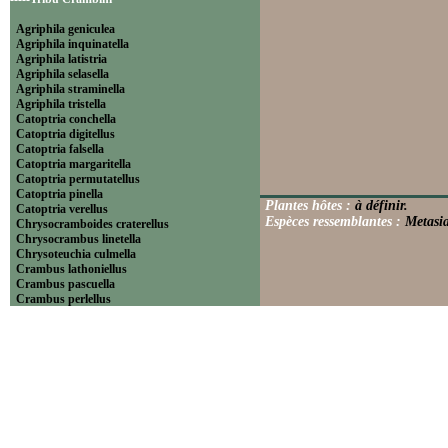
Agriphila geniculea
Agriphila inquinatella
Agriphila latistria
Agriphila selasella
Agriphila straminella
Agriphila tristella
Catoptria conchella
Catoptria digitellus
Catoptria falsella
Catoptria margaritella
Catoptria permutatellus
Catoptria pinella
Plantes hôtes :
à définir.
Catoptria verellus
Espèces ressemblantes :
Metasia
Chrysocramboides craterellus
Chrysocrambus linetella
Chrysoteuchia culmella
Crambus lathoniellus
Crambus pascuella
Crambus perlellus
Crambus pratella
Pediasia contaminella
Pediasia luteella
Platytes alpinella
Platytes cerussella
Thisanotia chrysonuchella
-----Tribu Euchromiini