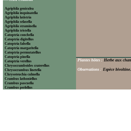
Agriphila geniculea
Agriphila inquinatella
Agriphila latistria
Agriphila selasella
Agriphila straminella
Agriphila tristella
Catoptria conchella
Catoptria digitellus
Catoptria falsella
Catoptria margaritella
Catoptria permutatellus
Catoptria pinella
Plantes hôtes :
Herbe aux chantr
Catoptria verellus
Chrysocramboides craterellus
Observations :
Espèce bivoltine
Chrysocrambus linetella
Chrysoteuchia culmella
Crambus lathoniellus
Crambus pascuella
Crambus perlellus
Crambus pratella
Pediasia contaminella
Pediasia luteella
Platytes alpinella
Platytes cerussella
Thisanotia chrysonuchella
-----Tribu Euchromiini