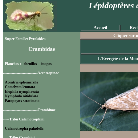
Lépidoptères 
Accueil
Rech
Cliquer sur u
Super Famille: Pyraloidea
Crambidae
L'Evergète de la Mou
Planches :
chenilles
imagos
----------------------------Acentropinae
Acentria ephemerella
Cataclysta lemnata
Elophila nymphaeata
Nymphula nitidulata
Parapoynx stratiotata
----------------------------Crambinae
-----Tribu Calamotrophini
Calamotropha paludella
-----Tribu Crambini