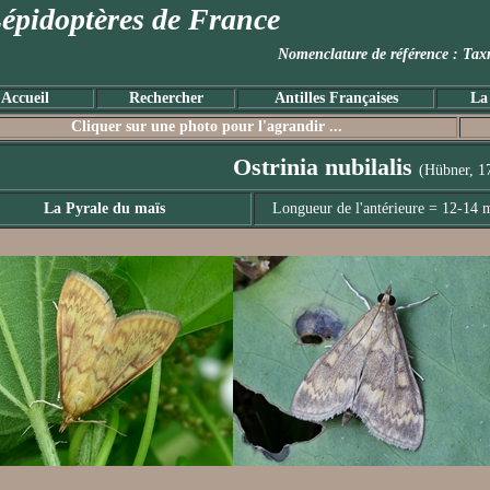
épidoptères de France
Nomenclature de référence :
Accueil
Rechercher
Antilles Françaises
La
Cliquer sur une photo pour l'agrandir ...
Ostrinia nubilalis
(Hübner, 1
La Pyrale du maïs
Longueur de l'antérieure = 12-14