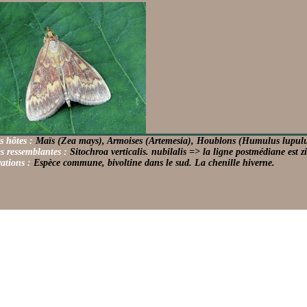
s hôtes :
Maïs (Zea mays), Armoises (Artemesia), Houblons (Humulus lupulu
s ressemblantes :
Sitochroa verticalis. nubilalis => la ligne postmédiane est z
ations :
Espèce commune, bivoltine dans le sud. La chenille hiverne.