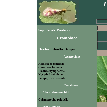
L
Super Famille: Pyraloidea
Crambidae
Planches :
chenilles
imagos
----------------------------Acentropinae
Acentria ephemerella
Cataclysta lemnata
Elophila nymphaeata
Nymphula nitidulata
Parapoynx stratiotata
----------------------------Crambinae
-----Tribu Calamotrophini
Calamotropha paludella
-----Tribu Crambini