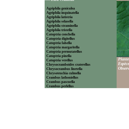
Agriphila geniculea
Agriphila inquinatella
Agriphila latistria
Agriphila selasella
Agriphila straminella
Agriphila tristella
Catoptria conchella
Catoptria digitellus
Catoptria falsella
Catoptria margaritella
Catoptria permutatellus
Catoptria pinella
Plante
Catoptria verellus
Espèce
Chrysocramboides craterellus
Observ
Chrysocrambus linetella
Chrysoteuchia culmella
Crambus lathoniellus
Crambus pascuella
Crambus perlellus
Crambus pratella
Pediasia contaminella
Pediasia luteella
Platytes alpinella
Platytes cerussella
Thisanotia chrysonuchella
-----Tribu Euchromiini