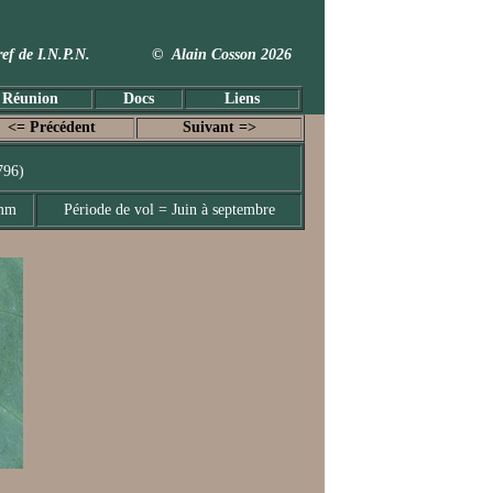
 Taxref de I.N.P.N. © Alain Cosson 2026
 Réunion
Docs
Liens
<= Précédent
Suivant =>
796)
 mm
Période de vol = Juin à septembre