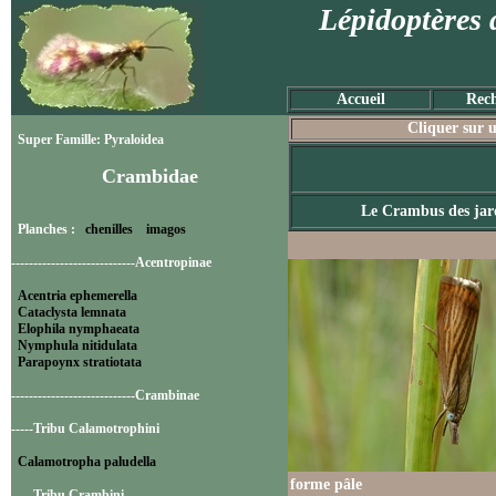
Lépidoptères 
Accueil
Rech
Cliquer sur u
Super Famille: Pyraloidea
Crambidae
Le Crambus des jar
Planches :
chenilles
imagos
----------------------------Acentropinae
Acentria ephemerella
Cataclysta lemnata
Elophila nymphaeata
Nymphula nitidulata
Parapoynx stratiotata
----------------------------Crambinae
-----Tribu Calamotrophini
Calamotropha paludella
forme pâle
-----Tribu Crambini