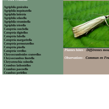
Agriphila geniculea
Agriphila inquinatella
Agriphila latistria
Agriphila selasella
Agriphila straminella
Agriphila tristella
Catoptria conchella
Catoptria digitellus
Catoptria falsella
Catoptria margaritella
Catoptria permutatellus
Catoptria pinella
Plantes hôtes :
Différentes mou
Catoptria verellus
Chrysocramboides craterellus
Observations :
Commun en France
Chrysocrambus linetella
Chrysoteuchia culmella
Crambus lathoniellus
Crambus pascuella
Crambus perlellus
Crambus pratella
Pediasia contaminella
Pediasia luteella
Platytes alpinella
Platytes cerussella
Thisanotia chrysonuchella
-----Tribu Euchromiini