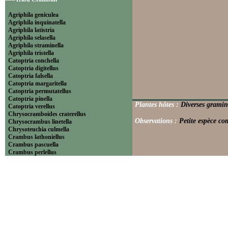
Agriphila geniculea
Agriphila inquinatella
Agriphila latistria
Agriphila selasella
Agriphila straminella
Agriphila tristella
Catoptria conchella
Catoptria digitellus
Catoptria falsella
Catoptria margaritella
Catoptria permutatellus
Catoptria pinella
Plantes hôtes :
Diverses gramin
Catoptria verellus
Chrysocramboides craterellus
Observations :
Petite espèce co
Chrysocrambus linetella
Chrysoteuchia culmella
Crambus lathoniellus
Crambus pascuella
Crambus perlellus
Crambus pratella
Pediasia contaminella
Pediasia luteella
Platytes alpinella
Platytes cerussella
Thisanotia chrysonuchella
-----Tribu Euchromiini