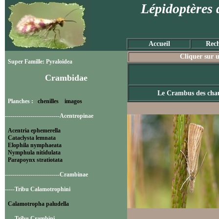
Lépidoptères 
Accueil
Rech
Cliquer sur u
Super Famille: Pyraloidea
Crambidae
Le Crambus des cha
Planches :
chenilles
imagos
----------------------------Acentropinae
Acentria ephemerella
Cataclysta lemnata
Elophila nymphaeata
Nymphula nitidulata
Parapoynx stratiotata
----------------------------Crambinae
-----Tribu Calamotrophini
Calamotropha paludella
-----Tribu Crambini