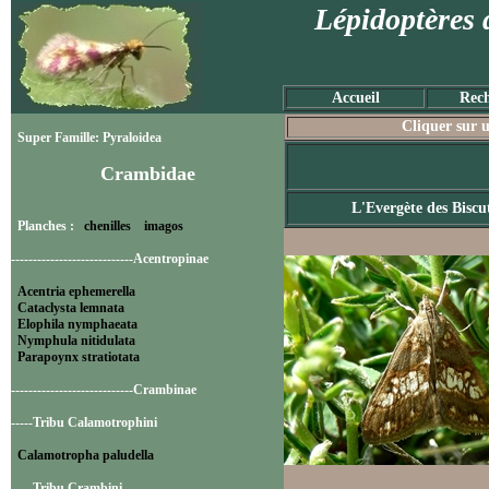
Lépidoptères 
Accueil
Rech
Cliquer sur u
Super Famille: Pyraloidea
Crambidae
L'Evergète des Biscut
Planches :
chenilles
imagos
----------------------------Acentropinae
Acentria ephemerella
Cataclysta lemnata
Elophila nymphaeata
Nymphula nitidulata
Parapoynx stratiotata
----------------------------Crambinae
-----Tribu Calamotrophini
Calamotropha paludella
-----Tribu Crambini