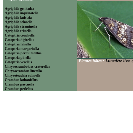
Agriphila geniculea
Agriphila inquinatella
Agriphila latistria
Agriphila selasella
Agriphila straminella
Agriphila tristella
Catoptria conchella
Catoptria digitellus
Catoptria falsella
Catoptria margaritella
Catoptria permutatellus
Catoptria pinella
Plantes hôtes :
Lunetière lisse 
Catoptria verellus
Chrysocramboides craterellus
Chrysocrambus linetella
Chrysoteuchia culmella
Crambus lathoniellus
Crambus pascuella
Crambus perlellus
Crambus pratella
Pediasia contaminella
Pediasia luteella
Platytes alpinella
Platytes cerussella
Thisanotia chrysonuchella
-----Tribu Euchromiini