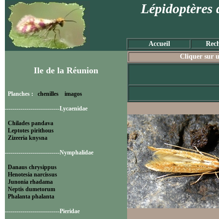
Lépidoptères 
Accueil
Rech
Cliquer sur u
Ile de la Réunion
Planches :
chenilles
imagos
----------------------------Lycaenidae
Chilades pandava
Leptotes pirithous
Zizeeria knysna
----------------------------Nymphalidae
Danaus chrysippus
Henotesia narcissus
Junonia rhadama
Neptis dumetorum
Phalanta phalanta
----------------------------Pieridae