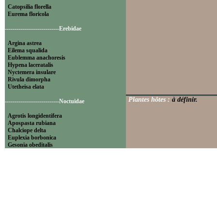
Catopsilia florella
Eurema floricola
----------------------------Erebidae
Argina astrea
Eilema squalida
Eublemma anachoresis
Hypena laceratalis
Nyctemera insulare
Rivula dimorpha
Utetheisa elata
Plantes hôtes :
à définir.
----------------------------Noctuidae
Agrotis longidentifera
Apospasta rubiana
Chalciope delta
Euplexia borbonica
Gesonia obeditalis
Leucania pseudoloreyi
Lithacodia blandula
Magulaba moestalis
Mentaxya palmistarum
Mocis mayeri
Mythimna pyrausta
Ochropleura megaplecta
Pleuronodes apicalis
Polydesma umbricola