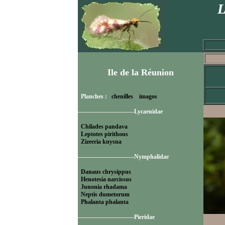
L
Ile de la Réunion
Planches :
chenilles
imagos
----------------------------Lycaenidae
Chilades pandava
Leptotes pirithous
Zizeeria knysna
----------------------------Nymphalidae
Danaus chrysippus
Henotesia narcissus
Junonia rhadama
Neptis dumetorum
Phalanta phalanta
----------------------------Pieridae