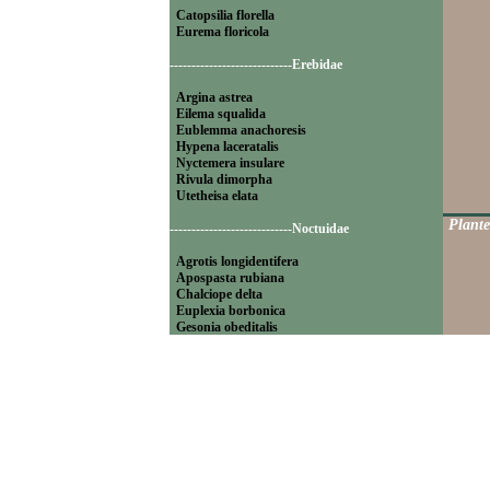
Catopsilia florella
Eurema floricola
----------------------------Erebidae
Argina astrea
Eilema squalida
Eublemma anachoresis
Hypena laceratalis
Nyctemera insulare
Rivula dimorpha
Utetheisa elata
Plante
----------------------------Noctuidae
Agrotis longidentifera
Apospasta rubiana
Chalciope delta
Euplexia borbonica
Gesonia obeditalis
Leucania pseudoloreyi
Lithacodia blandula
Magulaba moestalis
Mentaxya palmistarum
Mocis mayeri
Mythimna pyrausta
Ochropleura megaplecta
Pleuronodes apicalis
Polydesma umbricola