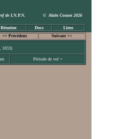
 Taxref de I.N.P.N. © Alain Cosson 2026
 Réunion
Docs
Liens
<= Précédent
Suivant =>
, 1833)
 mm
Période de vol =