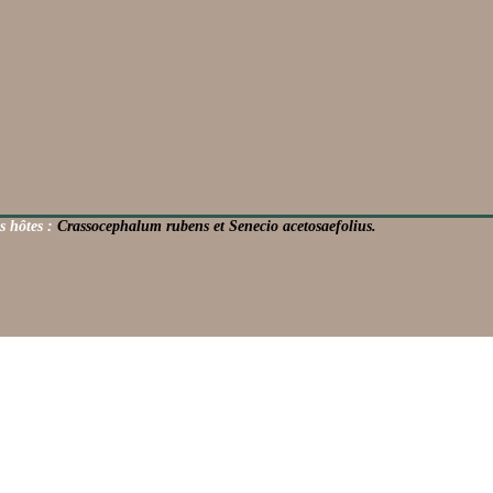
s hôtes :
Crassocephalum rubens et Senecio acetosaefolius.