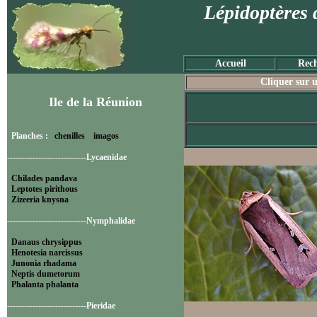
Lépidoptères 
Accueil
Rech
Cliquer sur u
Ile de la Réunion
Planches :
chenilles
imagos
----------------------------Lycaenidae
Chilades pandava
Leptotes pirithous
Zizeeria knysna
----------------------------Nymphalidae
Danaus chrysippus
Henotesia narcissus
Junonia rhadama
Neptis dumetorum
Phalanta phalanta
----------------------------Pieridae