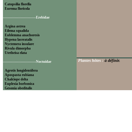
Catopsilia florella
Eurema floricola
----------------------------Erebidae
Argina astrea
Eilema squalida
Eublemma anachoresis
Hypena laceratalis
Nyctemera insulare
Rivula dimorpha
Utetheisa elata
Plantes hôtes :
à définir.
----------------------------Noctuidae
Agrotis longidentifera
Apospasta rubiana
Chalciope delta
Euplexia borbonica
Gesonia obeditalis
Leucania pseudoloreyi
Lithacodia blandula
Magulaba moestalis
Mentaxya palmistarum
Mocis mayeri
Mythimna pyrausta
Ochropleura megaplecta
Pleuronodes apicalis
Polydesma umbricola