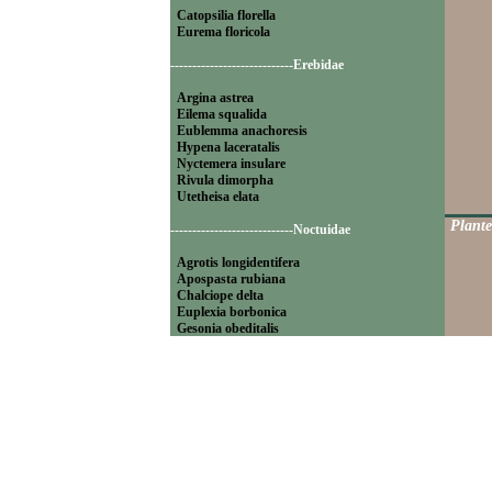
Catopsilia florella
Eurema floricola
----------------------------Erebidae
Argina astrea
Eilema squalida
Eublemma anachoresis
Hypena laceratalis
Nyctemera insulare
Rivula dimorpha
Utetheisa elata
Plante
----------------------------Noctuidae
Agrotis longidentifera
Apospasta rubiana
Chalciope delta
Euplexia borbonica
Gesonia obeditalis
Leucania pseudoloreyi
Lithacodia blandula
Magulaba moestalis
Mentaxya palmistarum
Mocis mayeri
Mythimna pyrausta
Ochropleura megaplecta
Pleuronodes apicalis
Polydesma umbricola