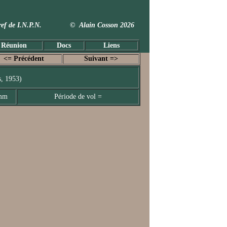
 Taxref de I.N.P.N. © Alain Cosson 2026
 Réunion
Docs
Liens
<= Précédent
Suivant =>
, 1953)
 mm
Période de vol =