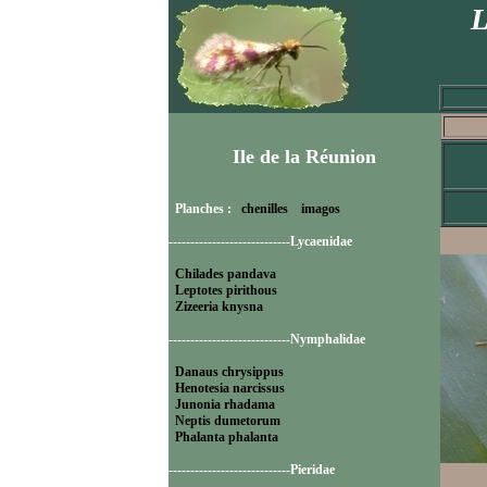
L
Ile de la Réunion
Planches :
chenilles
imagos
----------------------------Lycaenidae
Chilades pandava
Leptotes pirithous
Zizeeria knysna
----------------------------Nymphalidae
Danaus chrysippus
Henotesia narcissus
Junonia rhadama
Neptis dumetorum
Phalanta phalanta
----------------------------Pieridae