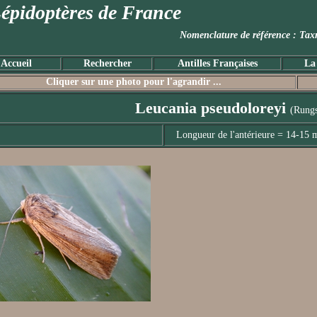
épidoptères de France
Nomenclature de référence :
Accueil
Rechercher
Antilles Françaises
La
Cliquer sur une photo pour l'agrandir ...
Leucania pseudoloreyi
(Rungs
Longueur de l'antérieure = 14-15