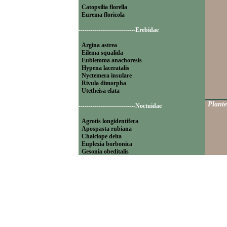
Catopsilia florella
Eurema floricola
----------------------------Erebidae
Argina astrea
Eilema squalida
Eublemma anachoresis
Hypena laceratalis
Nyctemera insulare
Rivula dimorpha
Utetheisa elata
Plante
----------------------------Noctuidae
Agrotis longidentifera
Apospasta rubiana
Chalciope delta
Euplexia borbonica
Gesonia obeditalis
Leucania pseudoloreyi
Lithacodia blandula
Magulaba moestalis
Mentaxya palmistarum
Mocis mayeri
Mythimna pyrausta
Ochropleura megaplecta
Pleuronodes apicalis
Polydesma umbricola