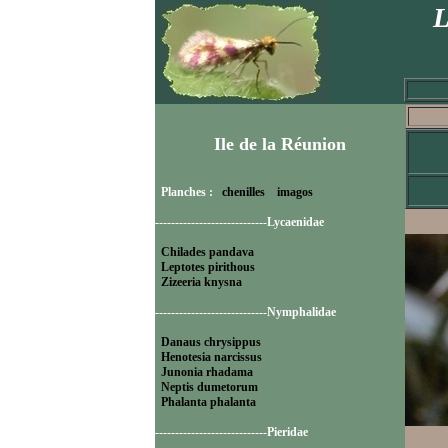
L
Ile de la Réunion
Planches :
chenilles
imagos
----------------------------Lycaenidae
Chilades pandava
Leptotes pirithous
Zizeeria knysna
----------------------------Nymphalidae
Danaus chrysippus
Henotesia narcissus
Junonia rhadama
Neptis dumetorum
Phalanta phalanta
----------------------------Pieridae