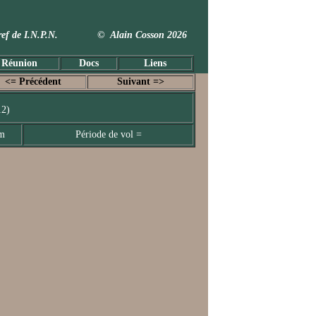
 Taxref de I.N.P.N. © Alain Cosson 2026
 Réunion
Docs
Liens
<= Précédent
Suivant =>
12)
mm
Période de vol =