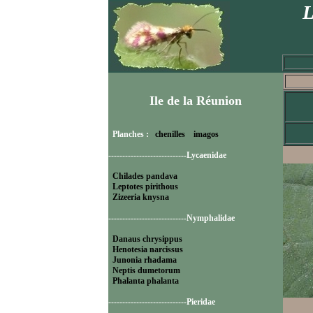
L
Ile de la Réunion
Planches :
chenilles
imagos
----------------------------Lycaenidae
Chilades pandava
Leptotes pirithous
Zizeeria knysna
----------------------------Nymphalidae
Danaus chrysippus
Henotesia narcissus
Junonia rhadama
Neptis dumetorum
Phalanta phalanta
----------------------------Pieridae