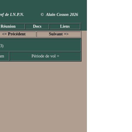
 Taxref de I.N.P.N. © Alain Cosson 2026
 Réunion
Docs
Liens
<= Précédent
Suivant =>
3)
 mm
Période de vol =