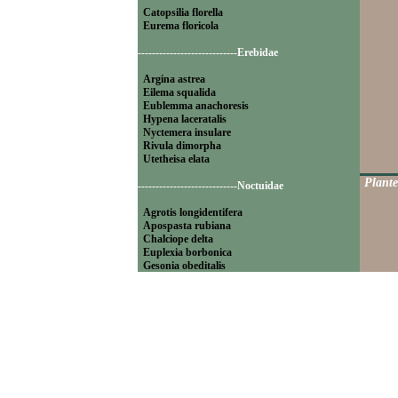
Catopsilia florella
Eurema floricola
----------------------------Erebidae
Argina astrea
Eilema squalida
Eublemma anachoresis
Hypena laceratalis
Nyctemera insulare
Rivula dimorpha
Utetheisa elata
Plante
----------------------------Noctuidae
Agrotis longidentifera
Apospasta rubiana
Chalciope delta
Euplexia borbonica
Gesonia obeditalis
Leucania pseudoloreyi
Lithacodia blandula
Magulaba moestalis
Mentaxya palmistarum
Mocis mayeri
Mythimna pyrausta
Ochropleura megaplecta
Pleuronodes apicalis
Polydesma umbricola