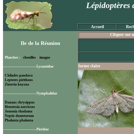
Lépidoptères 
Accueil
Rech
Cliquer sur u
Ile de la Réunion
Planches :
chenilles
imagos
forme claire
----------------------------Lycaenidae
Chilades pandava
Leptotes pirithous
Zizeeria knysna
----------------------------Nymphalidae
Danaus chrysippus
Henotesia narcissus
Junonia rhadama
Neptis dumetorum
Phalanta phalanta
----------------------------Pieridae