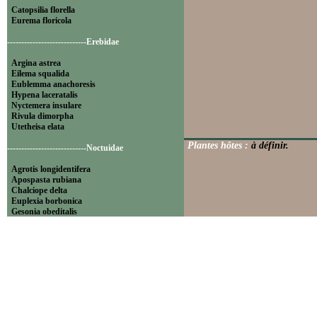
Catopsilia florella
Eurema floricola
----------------------------Erebidae
Argina astrea
Eilema squalida
Eublemma anachoresis
Hypena laceratalis
Nyctemera insulare
Rivula dimorpha
Utetheisa elata
Plantes hôtes :
à définir.
----------------------------Noctuidae
Agrotis longidentifera
Apospasta rubiana
Chalciope delta
Euplexia borbonica
Gesonia obeditalis
Leucania pseudoloreyi
Lithacodia blandula
Magulaba moestalis
Mentaxya palmistarum
Mocis mayeri
Mythimna pyrausta
Ochropleura megaplecta
Pleuronodes apicalis
Polydesma umbricola