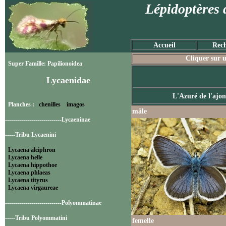
Lépidoptères 
Accueil
Rech
Cliquer sur u
Super Famille: Papilionoidea
Lycaenidae
L'Azuré de l'ajon
Planches :
chenilles
imagos
mâle
----------------------------Lycaeninae
-----Tribu Lycaenini
Lycaena alciphron
Lycaena helle
Lycaena hippothoe
Lycaena phlaeas
Lycaena tityrus
Lycaena virgaureae
----------------------------Polyommatinae
-----Tribu Polyommatini
femelle