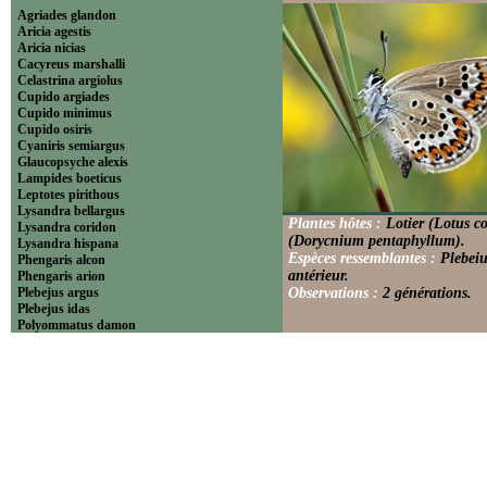
Agriades glandon
Aricia agestis
Aricia nicias
Cacyreus marshalli
Celastrina argiolus
Cupido argiades
Cupido minimus
Cupido osiris
Cyaniris semiargus
Glaucopsyche alexis
Lampides boeticus
Leptotes pirithous
Lysandra bellargus
Plantes hôtes :
Lotier (Lotus c
Lysandra coridon
(Dorycnium pentaphyllum).
Lysandra hispana
Espèces ressemblantes :
Plebeiu
Phengaris alcon
antérieur.
Phengaris arion
Plebejus argus
Observations :
2 générations.
Plebejus idas
Polyommatus damon
Polyommatus dolus
Polyommatus dorylas
Polyommatus icarus
Polyommatus ripartii
Pseudophilotes baton
Scolitantides orion
----------------------------Theclinae