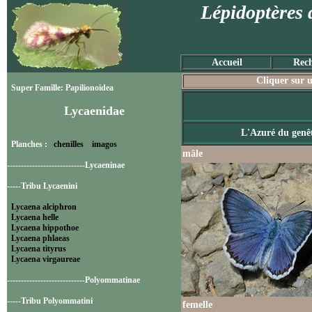
Lépidoptères 
Accueil
Rech
Cliquer sur u
Super Famille: Papilionoidea
Lycaenidae
L'Azuré du genê
Planches :
chenilles
imagos
mâle
----------------------------Lycaeninae
-----Tribu Lycaenini
Lycaena alciphron
Lycaena helle
Lycaena hippothoe
Lycaena phlaeas
Lycaena tityrus
Lycaena virgaureae
----------------------------Polyommatinae
-----Tribu Polyommatini
femelle