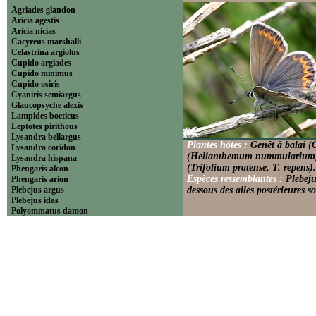
Agriades glandon
Aricia agestis
Aricia nicias
Cacyreus marshalli
Celastrina argiolus
Cupido argiades
Cupido minimus
Cupido osiris
Cyaniris semiargus
Glaucopsyche alexis
Lampides boeticus
Leptotes pirithous
Lysandra bellargus
Plantes hôtes :
Genêt à balai (
Lysandra coridon
(Helianthemum nummularium), A
Lysandra hispana
(Trifolium pratense, T. repens).
Phengaris alcon
Espèces ressemblantes :
Plebeju
Phengaris arion
Plebejus argus
dessous des ailes postérieures s
Plebejus idas
Polyommatus damon
Polyommatus dolus
Polyommatus dorylas
Polyommatus icarus
Polyommatus ripartii
Pseudophilotes baton
Scolitantides orion
----------------------------Theclinae