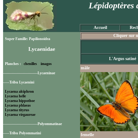
Lépidoptères 
Accueil
Rech
Cliquer sur u
Super Famille: Papilionoidea
Lycaenidae
L'Argus satiné
Planches :
chenilles
imagos
mâle
----------------------------Lycaeninae
-----Tribu Lycaenini
Lycaena alciphron
Lycaena helle
Lycaena hippothoe
Lycaena phlaeas
Lycaena tityrus
Lycaena virgaureae
----------------------------Polyommatinae
-----Tribu Polyommatini
femelle