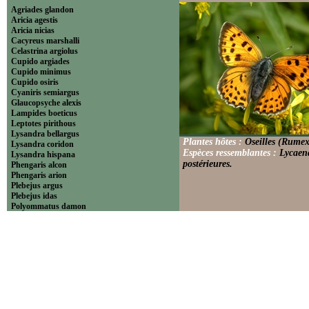
Agriades glandon
Aricia agestis
Aricia nicias
Cacyreus marshalli
Celastrina argiolus
Cupido argiades
Cupido minimus
Cupido osiris
Cyaniris semiargus
Glaucopsyche alexis
Lampides boeticus
Leptotes pirithous
Lysandra bellargus
Plantes hôtes :
Oseilles (Rumex
Lysandra coridon
Espèces ressemblantes :
Lycaena
Lysandra hispana
postérieures.
Phengaris alcon
Phengaris arion
Plebejus argus
Plebejus idas
Polyommatus damon
Polyommatus dolus
Polyommatus dorylas
Polyommatus icarus
Polyommatus ripartii
Pseudophilotes baton
Scolitantides orion
----------------------------Theclinae