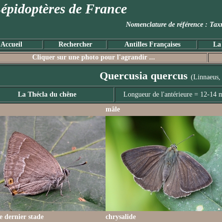
épidoptères de France
Nomenclature de référence :
Accueil
Rechercher
Antilles Françaises
La
Cliquer sur une photo pour l'agrandir ...
Quercusia quercus
(Linnaeus,
La Thécla du chêne
Longueur de l'antérieure = 12-14
mâle
le dernier stade
chrysalide