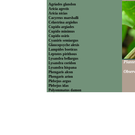
Agriades glandon
Aricia agestis
Aricia nicias
Cacyreus marshalli
Celastrina argiolus
Cupido argiades
Cupido minimus
Cupido osiris
Cyaniris semiargus
Glaucopsyche alexis
Lampides boeticus
Leptotes pirithous
Lysandra bellargus
Plante
Lysandra coridon
Lysandra hispana
Observ
Phengaris alcon
Phengaris arion
Plebejus argus
Plebejus idas
Polyommatus damon
Polyommatus dolus
Polyommatus dorylas
Polyommatus icarus
Polyommatus ripartii
Pseudophilotes baton
Scolitantides orion
----------------------------Theclinae