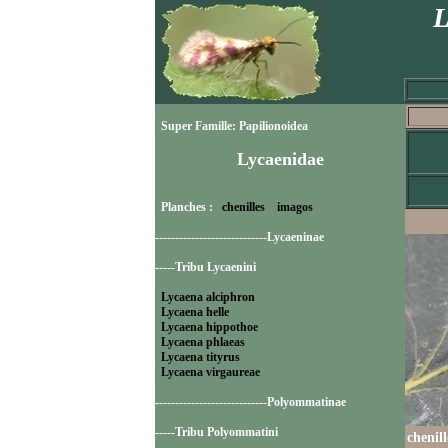
L
Super Famille: Papilionoidea
Lycaenidae
Planches :
chenilles
imagos
----------------------------Lycaeninae
-----Tribu Lycaenini
Lycaena alciphron
Lycaena helle
Lycaena hippothoe
Lycaena phlaeas
Lycaena tityrus
Lycaena virgaureae
----------------------------Polyommatinae
-----Tribu Polyommatini
chenil