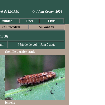
 Taxref de I.N.P.N. © Alain Cosson 2026
 Réunion
Docs
Liens
<= Précédent
Suivant =>
 1758)
 mm
Période de vol = Juin à août
chenille dernier stade
femelle