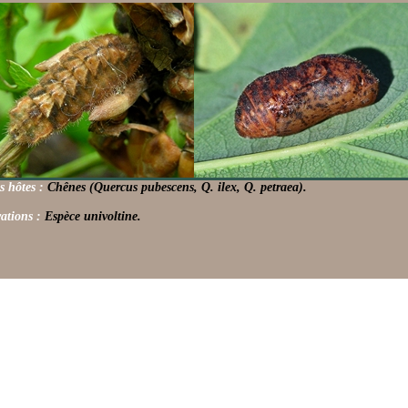
s hôtes :
Chênes (Quercus pubescens, Q. ilex, Q. petraea).
ations :
Espèce univoltine.