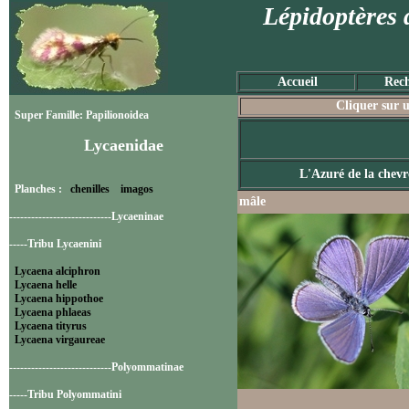
Lépidoptères 
Accueil
Rech
Cliquer sur u
Super Famille: Papilionoidea
Lycaenidae
L'Azuré de la chevr
Planches :
chenilles
imagos
mâle
----------------------------Lycaeninae
-----Tribu Lycaenini
Lycaena alciphron
Lycaena helle
Lycaena hippothoe
Lycaena phlaeas
Lycaena tityrus
Lycaena virgaureae
----------------------------Polyommatinae
-----Tribu Polyommatini