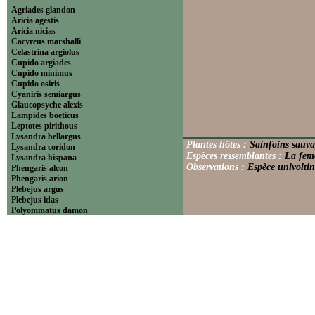
Agriades glandon
Aricia agestis
Aricia nicias
Cacyreus marshalli
Celastrina argiolus
Cupido argiades
Cupido minimus
Cupido osiris
Cyaniris semiargus
Glaucopsyche alexis
Lampides boeticus
Leptotes pirithous
Lysandra bellargus
Plantes hôtes :
Sainfoins sauva
Lysandra coridon
Espèces ressemblantes :
La feme
Lysandra hispana
Observations :
Espèce univoltin
Phengaris alcon
Phengaris arion
Plebejus argus
Plebejus idas
Polyommatus damon
Polyommatus dolus
Polyommatus dorylas
Polyommatus icarus
Polyommatus ripartii
Pseudophilotes baton
Scolitantides orion
----------------------------Theclinae