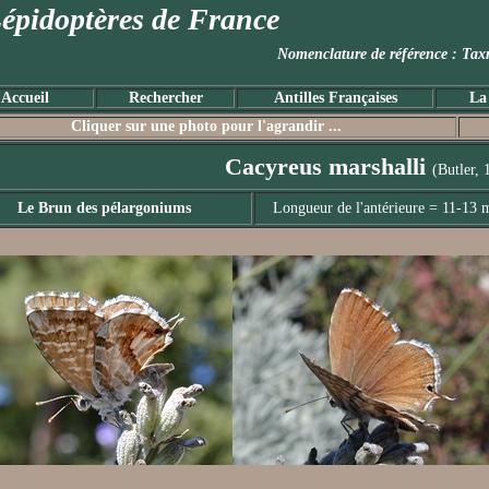
épidoptères de France
Nomenclature de référence :
Accueil
Rechercher
Antilles Françaises
La
Cliquer sur une photo pour l'agrandir ...
Cacyreus marshalli
(Butler, 
Le Brun des pélargoniums
Longueur de l'antérieure = 11-13