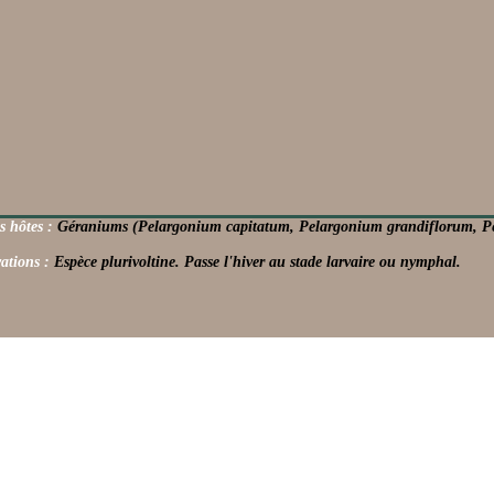
s hôtes :
Géraniums (Pelargonium capitatum, Pelargonium grandiflorum, Pe
ations :
Espèce plurivoltine. Passe l'hiver au stade larvaire ou nymphal.