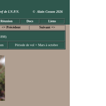
 Taxref de I.N.P.N. © Alain Cosson 2026
 Réunion
Docs
Liens
<= Précédent
Suivant =>
1898)
 mm
Période de vol = Mars à octobre