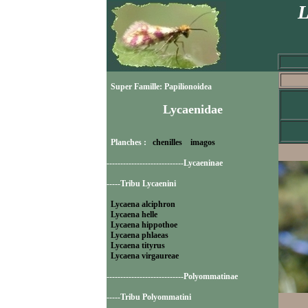
L
Super Famille: Papilionoidea
Lycaenidae
Planches :
chenilles
imagos
----------------------------Lycaeninae
-----Tribu Lycaenini
Lycaena alciphron
Lycaena helle
Lycaena hippothoe
Lycaena phlaeas
Lycaena tityrus
Lycaena virgaureae
----------------------------Polyommatinae
-----Tribu Polyommatini