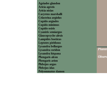
Agriades glandon
Aricia agestis
Aricia nicias
Cacyreus marshalli
Celastrina argiolus
Cupido argiades
Cupido minimus
Cupido osiris
Cyaniris semiargus
Glaucopsyche alexis
Lampides boeticus
Leptotes pirithous
Lysandra bellargus
Plante
Lysandra coridon
Lysandra hispana
Observ
Phengaris alcon
Phengaris arion
Plebejus argus
Plebejus idas
Polyommatus damon
Polyommatus dolus
Polyommatus dorylas
Polyommatus icarus
Polyommatus ripartii
Pseudophilotes baton
Scolitantides orion
----------------------------Theclinae