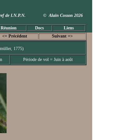
 Taxref de I.N.P.N. © Alain Cosson 2026
 Réunion
Docs
Liens
<= Précédent
Suivant =>
müller, 1775)
mm
Période de vol = Juin à août