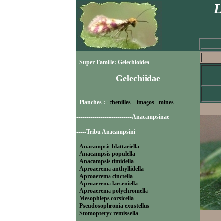
L
Super Famille: Gelechioidea
Gelechiidae
Planches :
chenilles
imagos
mines
----------------------------Anacampsinae
-----Tribu Anacampsini
Anacampsis blattariella
Anacampsis populella
Anacampsis timidella
Aproaerema anthyllidella
Aproaerema cinctella
Aproaerema larseniella
Aproaerema polychromella
Mesophleps corsicella
Pseudosophronia exustellus
Stomopteryx remissella