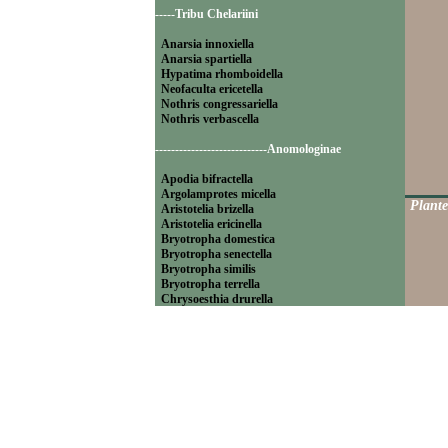
-----Tribu Chelariini
Anarsia innoxiella
Anarsia spartiella
Hypatima rhomboidella
Neofaculta ericetella
Nothris congressariella
Nothris verbascella
----------------------------Anomologinae
Apodia bifractella
Argolamprotes micella
Plante
Aristotelia brizella
Aristotelia ericinella
Bryotropha domestica
Bryotropha senectella
Bryotropha similis
Bryotropha terrella
Chrysoesthia drurella
Chrysoesthia sexguttella
Isophrictis anthemidella
Isophrictis striatella
Metzneria aprilella
Metzneria lappella
Metzneria metzneriella
Metzneria neuropterella
Metzneria paucipunctella
Monochroa cytisella