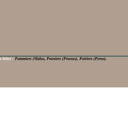
s hôtes :
Pommiers (Malus, Pruniers (Prunus), Poiriers (Pyrus).