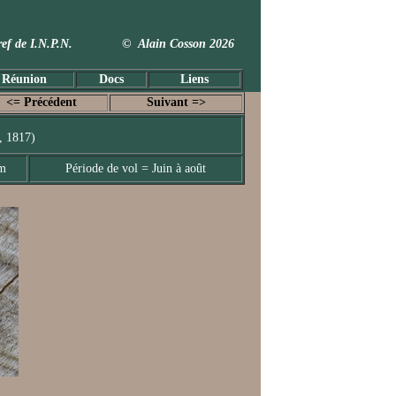
 Taxref de I.N.P.N. © Alain Cosson 2026
 Réunion
Docs
Liens
<= Précédent
Suivant =>
, 1817)
mm
Période de vol = Juin à août