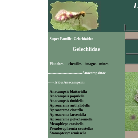
L
Super Famille: Gelechioidea
Gelechiidae
Planches :
chenilles
imagos
mines
----------------------------Anacampsinae
-----Tribu Anacampsini
Anacampsis blattariella
Anacampsis populella
Anacampsis timidella
Aproaerema anthyllidella
Aproaerema cinctella
Aproaerema larseniella
Aproaerema polychromella
Mesophleps corsicella
Pseudosophronia exustellus
Stomopteryx remissella