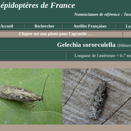
épidoptères de France
Nomenclature de référence :
Accueil
Rechercher
Antilles Françaises
La
Cliquer sur une photo pour l'agrandir ...
Gelechia sororculella
(Hübner
Longueur de l'antérieure = 6-7 