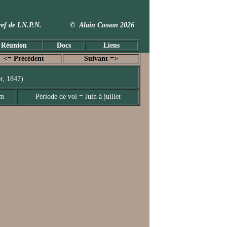
 Taxref de I.N.P.N. © Alain Cosson 2026
 Réunion
Docs
Liens
<= Précédent
Suivant =>
er, 1847)
mm
Période de vol = Juin à juillet