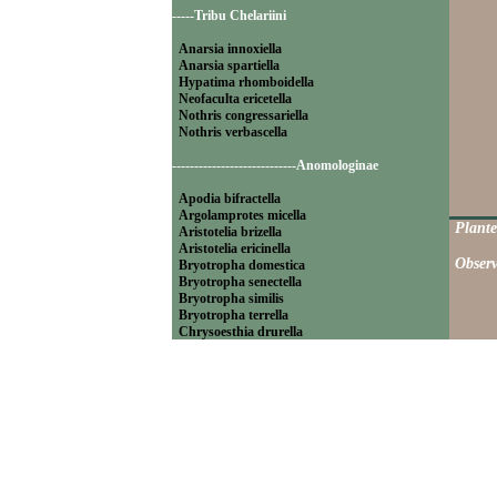
-----Tribu Chelariini
Anarsia innoxiella
Anarsia spartiella
Hypatima rhomboidella
Neofaculta ericetella
Nothris congressariella
Nothris verbascella
----------------------------Anomologinae
Apodia bifractella
Argolamprotes micella
Plante
Aristotelia brizella
Aristotelia ericinella
Observ
Bryotropha domestica
Bryotropha senectella
Bryotropha similis
Bryotropha terrella
Chrysoesthia drurella
Chrysoesthia sexguttella
Isophrictis anthemidella
Isophrictis striatella
Metzneria aprilella
Metzneria lappella
Metzneria metzneriella
Metzneria neuropterella
Metzneria paucipunctella
Monochroa cytisella