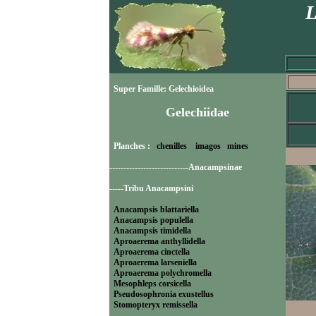
L
Super Famille: Gelechioidea
Gelechiidae
Planches :
chenilles
imagos
mines
----------------------------Anacampsinae
-----Tribu Anacampsini
Anacampsis blattariella
Anacampsis populella
Anacampsis timidella
Aproaerema anthyllidella
Aproaerema cinctella
Aproaerema larseniella
Aproaerema polychromella
Mesophleps corsicella
Pseudosophronia exustellus
Stomopteryx remissella