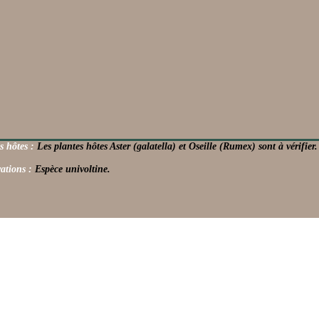
s hôtes :
Les plantes hôtes Aster (galatella) et Oseille (Rumex) sont à vérifier.
ations :
Espèce univoltine.